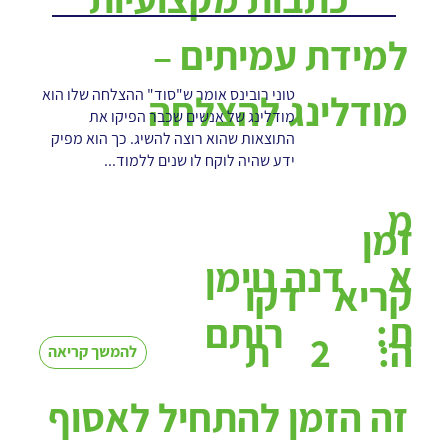
למידת עמיתים –
טוני רובינס אומר ש"סוד" ההצלחה שלו הוא
מודלינג להצלחה
מודלינג של אנשים שכבר הפיקו את
התוצאות שהוא רוצה להשיג. כך הוא מפיק
ידע שהיה לוקח לו שנים ללמוד...
מ
זמן
א
דנה נוימן
קריא
דקו
ת:
רותם
2
ה:
ת
להמשך קריאה
זה הזמן להתחיל לאסוף