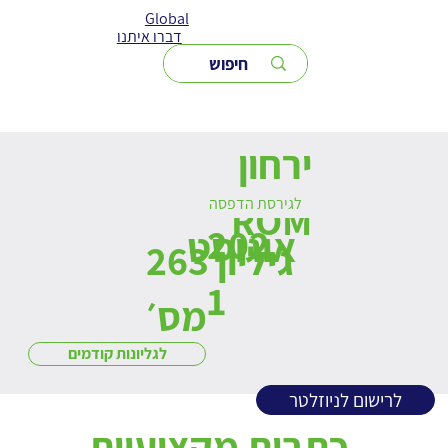
Global
דברו איתנו
ירחון
לגירסת הדפסה
ROM
202
אוגוסט
263 גיליון
1
מס׳
לגליונות קודמים
לרישום לניוזלטר
כתבות מקצועיות