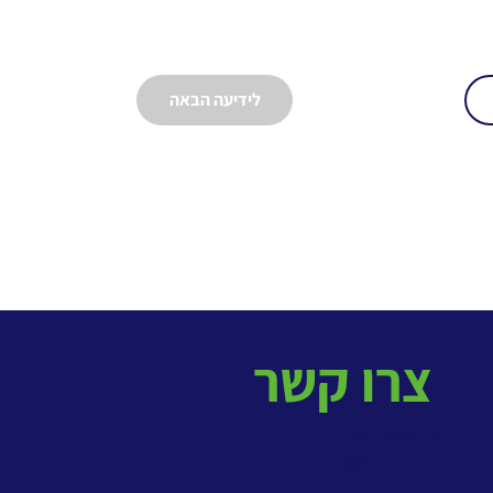
לידיעה הבאה
צרו קשר
פון: 077-5020771
מייל:
mail@kmrom.com