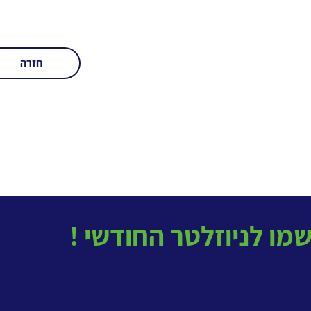
חזרה
בטל
ב