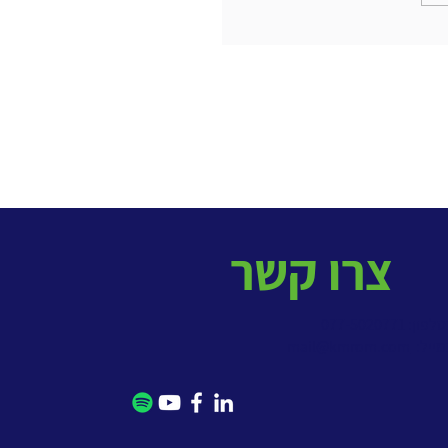
יצירת ידע משותפת (co-creation)
למידה העתידית
צרו קשר
פון: 077-5020771
מייל:
mail@kmrom.com