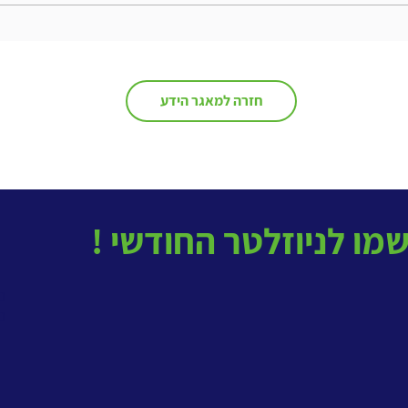
השיתופיות החדשה... מחשבות
לקראת סיום קורס
היא ה
חזרה למאגר הידע
בטל
ב