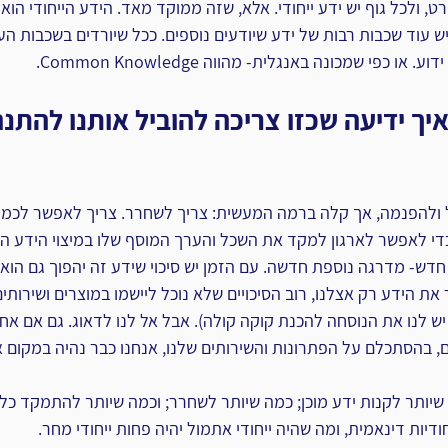
רט, ולכל גוף יש ידע ייחודי. אלא, שזה ממוקד מאד. הידע הייחודי הוא
 עוד שכבות רבות של ידע שיודעים נוספים. ככל שיורדים בשכבות העוג
ו כפי שמכונה באנגלית- מהווה Common Knowledge.
ך ידיעה שכזו צריכה להוביל אותנו להתנה
 ולהפנמה, אך קלה ברמה המעשית: צריך לשחרר. צריך לאפשר לכמ
י לאפשר לארגון למקד את השכל והערך המוסף שלו במיצוי הידע המש
 חדש- מדרגה נוספת חדשה. עם הזמן יש סיכוי שידע זה יהפוך גם הוא לצ
את הידע רק אצלנו, רוב הסיכויים שלא נוכל ליישמו במוצרים ושירותים
 לנו את הנוסחה להכנת קוקה קולה). אבל אל לנו לדאוג. גם אם אחר
מם, בהסתכלם על הפתרונות והשירותים שלנו, אנחנו כבר נהיה במקום 
שיותר לקנות ידע מוכן; כמה שיותר לשחרר; וכמה שיותר להתמקד כל
ודיות דינאמית, ומה שהיה ייחודי אתמול יהיה פחות ייחודי מחר.