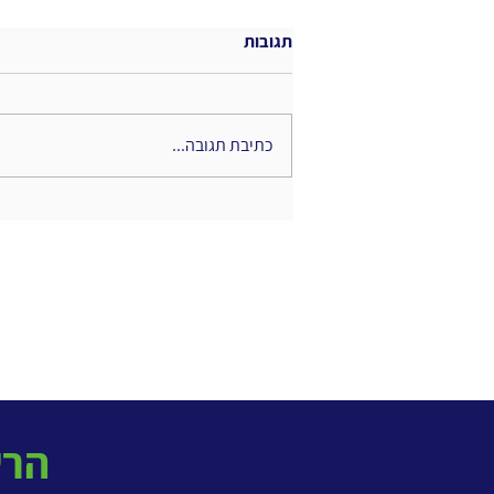
תגובות
כתיבת תגובה...
שימור ידע מומחים- הפיכת הידע
הסמוי לנכס ארגוני
! הרשמו לניוזלטר החודשי