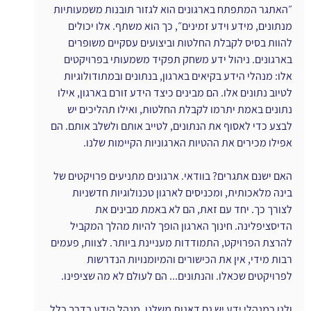
״האתגר המתפתח בארגונים הוא לגזור תובנות משמעותיות 
מנתונים, מידע וידע זמינים״, כך הוא משתף. אלו יכולים 
להוות בסיס לקבלת החלטות וביצועים עסקיים משופרים 
בארגונים. ניהול ידע משחק תפקיד משמעותי בפרויקטים 
אלו: מנהלי הידע בקיאים בארגון, בנתונים ובמתודולוגיות 
לטיוב נתונים אלו. הם מבינים כיצד הידע זורם בארגון, אילו 
נתונים באמת יתרמו לקבלת החלטות, ואילו תהליכים יש 
לבצע כדי לאסוף את הנתונים, לטייב אותם ולשלב אותם. הם 
אפילו מכירים את ההטיות הארגוניות הקיימות שלנו.
האם ישנם אתגרים? בוודאי. ארגונים מתניעים פרויקטים של 
בינה מלאכותית, ומכניסים לארגון טכנולוגיות חדשניות 
לצורך כך. יחד עם זאת, הם לא באמת מבינים את 
הדיסציפלינה. חינוך הארגון הופך להיות מהלך המקביל 
להרצת הפרויקט, התמודדות מעניינת ביותר. לצוות, פעמים 
רבות מידי, אין את הכישורים והמיומנויות הנדרשות 
לפרויקטים שכאלו. והנתונים... הם לעולם לא מה שציפינו.
ולנו כמנהלי ידע יש גם דאגות משלנו. מנהל הידע בדרך כלל 