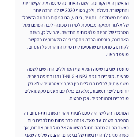
הראשון הוא הקורונה. השנה האחרונה מינפה את הקישוריות 
והתקשורת בעולם, ולכן, בסוף 2020 יש לנו הרבה יותר 
נתונים משחלמנו. נתונים, כידוע, הם המקום בו חונה ה״שכל״ 
של אלגוריתמיקה מבוססת למידת מכונה- ליבה הפועם ואולי 
המרכזי של הבינה מלאכותית החדשה. יתר על כן, בשנה 
האחרונה, פורסמו הרבה מחקרי בינה מלאכותית בהקשר 
לקורונה, מחקרים שהוסיפו לתדמיתו הזוהרת של התחום. 
מועמד ראוי.
מועמד שני ברשימה הוא אוסף המחוללים החדשים לשפה 
טבעית. מוצרים דוגמת NP3 ו- T-NLG נתנו דחיפה חיובית 
משמעותית לכלים הכוללים בין היתר צ׳אטבוטים שלא רק 
יודעים לייצר תשובות, אלא גם כאלו עם מענים טקסטואלים 
מורכבים ומתוחכמים. אכן מבטיח.
המועמד השלישי היה טכנולוגיות זיהוי רגשות. תת-תחום זה 
התפתח השנה  עד מאד. אנחנו כבר פחות מתלהבים כיום 
כאשר מכונה מזהה חתול בהשוואה אל מול חיות אחרות, אך 
כשזה מגיע לזיהוי רגשות של בני אדם, ההבנה של מה שאני 