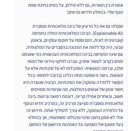
אומרת בין השורות, גם ללא מילים, על בסיס בחינת שפת 
הגוף שלי- בהחלט חידוש מרשים!
שקלתי גם את כל הרעיון של בינה מלאכותית מוסברת 
(Explainable AI). הבינה המלאכותית החלה כתפיסה 
קוגניטיבית לוגית, המבוססת על חוקים עסקיים, ובאופן 
טבעי, היה קל ללוות את המכונה בהסברים על המלצותיה. 
עם שינוי התפיסה בבינה המלאכותית העכשווית כפי שאנחנו 
חווים בקרוב לעשור אחרון, עברנו לחיקוי נוירוני של המוח 
שלנו, וברמה המעשית- הסתכלות לא על סיבתיות אלא על 
תוצאות. גישה זו שמטה תחת רגלינו (ברובה לפחות- בכל 
הקשור ללמידה עמוקה) את הסיבתיות. הבעיה שנוצרה היא 
חוסר אמון של אנשים בהמלצות, מה שבשדות מסוימים 
חשוב, ובאחרים אפילו קריטי, דוגמת רפואה וביטוח. בינה 
מלאכותית מוסברת מציעה מרכיב זה, כמרכיב חדש הנוסף 
על הלמידה העמוקה, ללא צורך להחליף אותה. חידוש זה 
אולי לא טומן בחובו שינוי טכנולוגי משמעותי, אך בהחלט 
בעל פוטנציאל השפעה על האמינות והיישום של התחום 