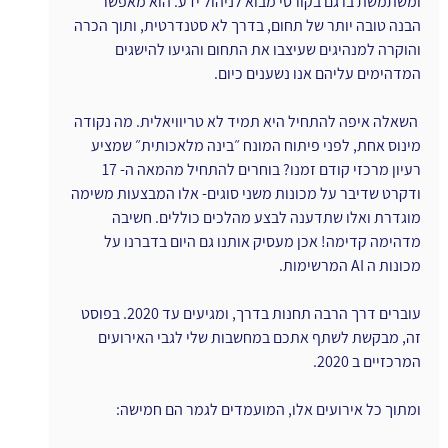
ומשתמשת בו גם בקורסי מבוא לניהול ידע. הוא מאפשר 
הבנה טובה יותר של תחום, בדרך לא סטנדרטית, ותוך הכרה 
והוקרה למנהיגים שעיצבו את התחום והגיעו להישגים 
המדהימים עליהם אנו נשענים כיום.
 השאלה איפה להתחיל היא תמיד לא טריוויאלית. מה נקודה 
מינוס אחת, לפני פיתוח המונח ״בינה מלאכותית״ שמציע 
רעיון מרכזי קודם זמנו? בוחרים להתחיל מהמאה ה- 17 
ודקרט שדיבר על מכונות משני סוגים- אלו המבצעות משימה 
מוגדרת ואלו שתדענה לבצע מהלכים כוללים. חשיבה 
מדהימה קדימה! אכן מעסיק אותנו גם היום בדברנו על 
מכונות ה AI המרשימות.
עוברים דרך הרבה תחנות בדרך, ומגיעים עד 2020. בפוסט 
זה, מבקשת לשתף אתכם במחשבות שלי לגבי האירועים 
המרכזיים ב 2020. 
ומתוך כל אירועים אלו, המועמדים לגמר הם חמישה: