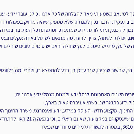
ה ה- 21, ידע הפך למשאב משמעותי מאד להצלחה של כל ארגון. כולנו עובדי ידע- 
תפקיד. הדבר נכון למנתח, שלא מספיק שיהיה מדויק בפעולות החית
נכון להיכנס, ומתי לוותר, ידע שמתעדכן ומתפתח כל העת. בה במידה, ה
, ויכולתו לשתול, צריך לדעת מה מתאים לשתול באיזה אקלים ובאיז
ל עץ, מתי יש סימנים לעץ שחולה והאם יש סיכויים טובים שיחלים או 
ב, שחשוב שנכירו, שנתעדכן בו, נדע להתמצא בו, ולהבין מה רלוונטי לנ
שרים השנים האחרונות לנהל ידע ולמנות מנהלי ידע ארגוניים;
ניהול ידע בתואר שני בשתי אוניברסיטאות בארץ;
החינוך, מקצוע חדש- העוסק במידע, ידע ואינטרנט. משרד החינוך השכי
נדרשים תלמידים מצטיינים שיעסקו גם במקצועות 
.