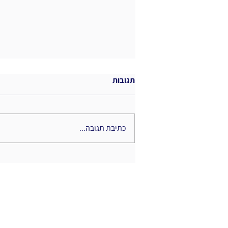
תגובות
כתיבת תגובה...
טרנספורמציה דיגיטלית: הבטחה
או אכזבה?