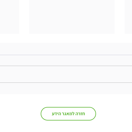
השיתופיות החדשה... מחשבות
לקראת סיום קורס
היא ה
חזרה למאגר הידע