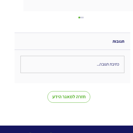
תגובות
כתיבת תגובה...
מינוף כלים ארגוניים לניהול ידע - גם ללא
מערכת ייעודית
חזרה למאגר הידע