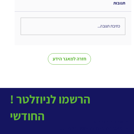
תגובות
כתיבת תגובה...
The Interweaving of Emotion and
Knowledge - סיכום ספר
חזרה למאגר הידע
! הרשמו לניוזלטר
החודשי
> שירותי ניהול ידע
>
מאגר הידע למתודולוגיות ניהול ידע