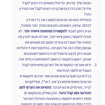
הצוות שלך מרגיש. על אילו נושאים היו רוצים לקבל 
מידע? מהן הדרכים שבהן היו רוצים לקבל את המידע 
הזה?
בתחילת המגיפה ארגונים תקשרו את כל המידע 
לכולם. עכשיו, כשאנחנו נמצאים בשלב יותר מסתגל, 
הגיע הזמן לעבור 
לתקשורת מותאמת אישית יותר
. לא 
תוכלו לתקשר באופן אישי יותר, אם לא תנסו להבין מה 
החוויה של העובדים ובאיזה מקום הם מוצאים את 
עצמם בשלב הזה של המגיפה. בפלטפורמות דיגיטליות 
שונות ניתן לבצע פרסונליזציה בהתאם לסגמנטים 
שונים, דווקא בתקופה זו חשוב להשתמש ביכולות אלו.
ודאו שערוצי התקשרות של הארגון מתאימים לקהל 
העובדים ולסוגי ההודעות
בכל ארגון ישנם ערוצים שונים אשר זמינים לתקשורת. 
ארגונים עושים שימוש בצ'אט, דוא"ל, אפליקציות 
לנייד, פורטלים ארגוניים וכו'. 
התאימו את הערוץ לסוג 
ההודעה וסוג קהל היעד.
 יתכן שחלק מהתקשורים 
פחות דחופים יתוקשרו באמצעות הפורטל הארגוני 
בלבד וחלק מהתקשורים שהם יותר חשובים יתקושרו 