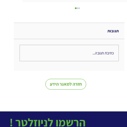
תגובות
כתיבת תגובה...
למידה אבולוציונית - סיכום ספר
חזרה למאגר הידע
! הרשמו לניוזלטר