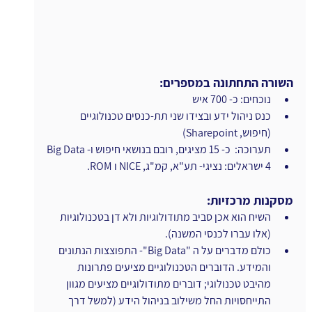
השורה התחתונה במספרים:
נוכחים: כ- 700 איש
כנס ניהול ידע ובצידו שני תת-כנסים טכנולוגיים 
(חיפוש, Sharepoint)
תערוכה:  כ- 15 מציגים, רובם בנושאי חיפוש ו- Big Data
4 ישראלים: נציגי- תע"א, קמ"ג, NICE ו ROM.
מסקנות מרכזיות:
השיח הוא אכן סביב מתודולוגיות ולא דן בטכנולוגיות 
(אלו עברו לכנסי המשנה).
כולם מדברים על ה "Big Data"- התפוצצות הנתונים 
והמידע. הדוברים הטכנולוגיים מציעים פתרונות 
מהיבט טכנולוגי; דוברים מתודולוגיים מציעים מגוון 
התייחסויות החל משילוב בניהול הידע (למשל דרך 