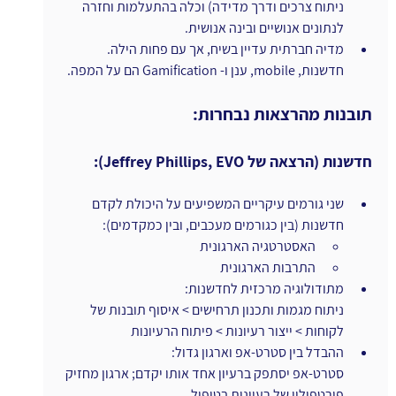
ניתוח צרכים ודרך מדידה) וכלה בהתעלמות וחזרה 
לנתונים אנושיים ובינה אנושית.
מדיה חברתית עדיין בשיח, אך עם פחות הילה. 
חדשנות, mobile, ענן ו- Gamification הם על המפה.
תובנות מהרצאות נבחרות:
חדשנות (הרצאה של Jeffrey Phillips, EVO):
שני גורמים עיקריים המשפיעים על היכולת לקדם 
חדשנות (בין כגורמים מעכבים, ובין כמקדמים):
האסטרטגיה הארגונית
התרבות הארגונית
מתודולוגיה מרכזית לחדשנות:
ניתוח מגמות ותכנון תרחישים > איסוף תובנות של 
לקוחות > ייצור רעיונות > פיתוח הרעיונות
ההבדל בין סטרט-אפ וארגון גדול:
סטרט-אפ יסתפק ברעיון אחד אותו יקדם; ארגון מחזיק 
פורטפוליו של רעיונות בטיפול.