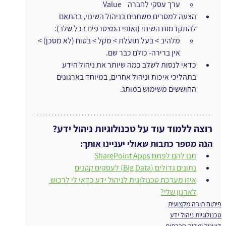
ערך עסקי לחברה    Value
הצעה למסרים משתנים בניהול השינוי, בהתאם 
להתקדמות השינוי (ואופי המצטרפים בכל שלב):
מלהיב > בעל תועלת > מקל > בטוח (לא מסכן) > 
אין ברירה- כולם כבר שם.
כדאי לנסות לשלב כמה שיותר את ניהול הידע 
בתהליכי איכות וניהול אחרים, במיוחד בארגונים 
החוששים משימוש במותג.
רוצה ללמוד עוד על טכנולוגיות ניהול ידע?
הנה מספר כתבות שאולי יעניינו אותך:
תנו להם לפתח SharePoint Apps
נתונים גדולים (Big Data) לעסקים קטנים
איזו מערכת טכנולוגית לניהול ידע כדאי לי לרכוש 
לארגון שלי?
פיתוח תורה מקצועית
טכנולוגיות ניהול ידע
דיגיטל ומדיה חברתית