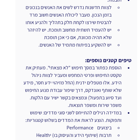
לצוות חדשנות נדרש לשים את האנשים בנכונים 
בזמן הנכון. מעבר ליכולת האנשים חשוב מרד 
להבטיח שירצו לקחת חלק בתהליך ולהניע אותו
יש להעמיד תשתית מחשוב תומכת. יש להיזהר 
שלא תהיה מכוונת, אם כי אכן תומכת
יש להשקיע בפיתוח מתמיד של האנשים.
טיפים קטנים נוספים:
הוספת כפתור במסך חיפוש "לא מצאתי". מעתיק את 
טקסט החיפוש ופרטי המחפש ומעביר לצוות ניהול 
הידע. אלו מטפלים ידנית (החל מזיהוי ידע חסר, מידע 
שלא שותף ואונדקס, דרך שיפור עבודת מנוע החיפוש 
ועד סיוע בתפעול) ונמצאים בקשר ישיר עם הלקוח. 
משפר שירות ומשפר תוצאות.
במדידה רגילים להתייחס לשני סוגי מדדים: שימוש 
ותפוקות. הוצע לראות את המדדים בשלוש קטגוריות:
ביצועים    Performance
תרבות (שיתוף הידע והעיסוק בו) יHealth