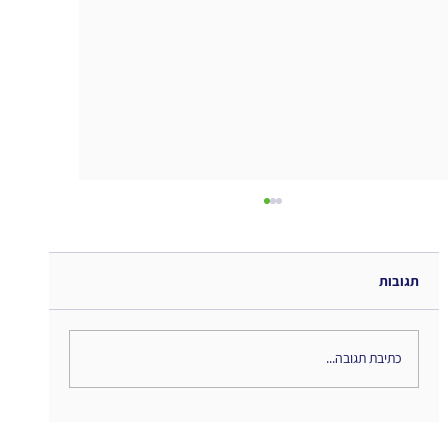
תגובות
כתיבת תגובה...
השיתופיות החדשה... מחשבות לקראת סיום