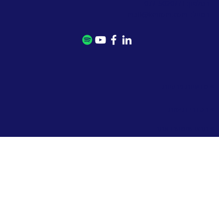
בטלפון: 077-5020771
במייל:
mail@kmrom.com
> מדיניות פרטיות
> הסדרי נגישות
> תנאי שימוש באתר