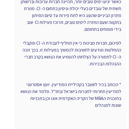
כאשר יגיעו ימים טובים יותר, תהיינה חברות ערוכות וברשותן 
תשתית של עובדים בעלי יכולת וניסיון בתחום ה- CI. מטרת 
פתרון הביניים שהוצג היא לתת פירות עד סיום המיתון 
בתקווה שעם החזרה לימים טובים, תרוכז פעילות CI  שוב 
בידי מומחים בתחומם.  
לסיכום, חברות מבינות כי אין תחליף לעבודת ה- CI ומקבלי 
ההחלטות מודעים לחשיבות להמשיך בפעילות זו. בכך זוכה 
ה- CI לתמורה על הצלחתו להטמיע את הנושא בקרב חברי 
ההנהלות הבכירות.
* הכותב בכיר לשעבר בקהיליית המודיעין. יועץ אסטרטגי 
למודיעין תחרותי לחברות בישראל ובחו"ל. מלמד את הנושא 
בתוכנית הMBA של הקריה האקדמית אונו וכן בתכניות 
שונות למנהלים