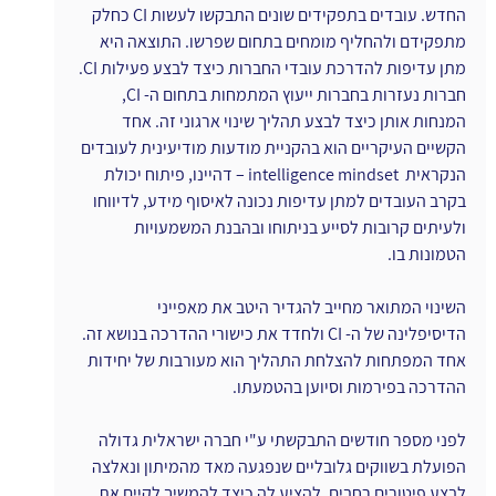
החדש. עובדים בתפקידים שונים התבקשו לעשות CI כחלק 
מתפקידם ולהחליף מומחים בתחום שפרשו. התוצאה היא 
מתן עדיפות להדרכת עובדי החברות כיצד לבצע פעילות CI. 
חברות נעזרות בחברות ייעוץ המתמחות בתחום ה- CI, 
המנחות אותן כיצד לבצע תהליך שינוי ארגוני זה. אחד 
הקשיים העיקריים הוא בהקניית מודעות מודיעינית לעובדים 
הנקראית  intelligence mindset – דהיינו, פיתוח יכולת 
בקרב העובדים למתן עדיפות נכונה לאיסוף מידע, לדיווחו 
ולעיתים קרובות לסייע בניתוחו ובהבנת המשמעויות 
הטמונות בו.
השינוי המתואר מחייב להגדיר היטב את מאפייני 
הדיסיפלינה של ה- CI ולחדד את כישורי ההדרכה בנושא זה. 
אחד המפתחות להצלחת התהליך הוא מעורבות של יחידות 
ההדרכה בפירמות וסיוען בהטמעתו.
לפני מספר חודשים התבקשתי ע"י חברה ישראלית גדולה 
הפועלת בשווקים גלובליים שנפגעה מאד מהמיתון ונאלצה 
לבצע פיטורים רחבים, להציע לה כיצד להמשיך לקיים את 