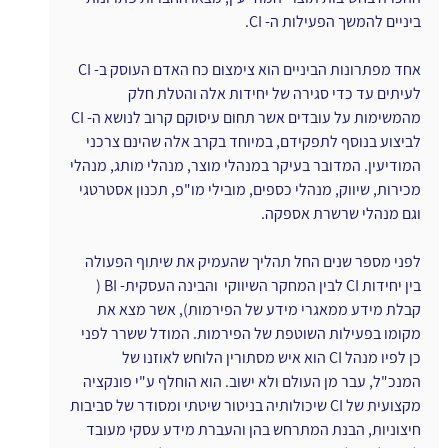
ביניים להמשך הפעילות ה- CI.
אחד מפתרונות הביניים הוא צימצום כח האדם העוסק ב- CI 
לעיתים עד כדי סגירה של יחידות אלה והטלת חלק 
מהמשימות על עובדים אשר תחום עיסוקם קרוב לנושא ה- CI 
לביצוע בנוסף לתפקידם, במיוחד בקרב אלה שהינם צרכני 
המודיעין. המדובר בעיקר במנהלי מוצר, מנהלי מותג, מנהלי 
מכירות, שיווק, מנהלי כספים, מובילי מו"פ, תכנון אסטרטגי 
וגם מנהלי שרשרת אספקה.  
לפני מספר שנים החל תהליך שהעמיק את שיתוף הפעולה 
בין יחידות CI לבין המחקר השיווקי  והבינה העסקית- BI ( 
קבלת מידע ממאגרי מידע של הפירמות), אשר מצא את 
מקומו בפעילות השוטפת של הפירמות. המודל ששרר לפני 
כן לפיו מנהל CI הוא איש מסתורין הלוחש לאוזנו של 
המנכ"ל, עבר מן העולם ולא ישוב. הוא הוחלף ע"י פונקציה 
מקצועית של CI שיכולותיה בניטור שיטתי ומסודר של סביבות 
חיצוניות, הבנת המתרחש בהן והעברת מידע עסקי מעובד 