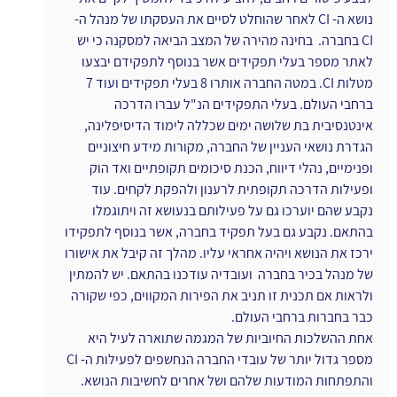
נושא ה- CI לאחר שהוחלט לסיים את העסקתו של מנהל ה- 
CI בחברה.  בחינה מהירה של המצב הביאה למסקנה כי יש 
לאתר מספר בעלי תפקידים אשר בנוסף לתפקידם יבצעו 
מטלות CI. במטה החברה אותרו 8 בעלי תפקידים ועוד 7 
ברחבי העולם. בעלי התפקידים הנ"ל עברו הדרכה 
אינטנסיבית בת שלושה ימים שכללה לימוד הדיסיפלינה, 
הגדרת נושאי העניין של החברה, מקורות מידע חיצוניים 
ופנימיים, נהלי דיווח, הכנת סיכומים תקופתיים ואד הוק 
ופעילות הדרכה תקופתית לרענון ולהפקת לקחים. עוד 
נקבע שהם יוערכו גם על פעילותם בנעושא זה ויתוגמלו 
בהתאם. נקבע גם בעל תפקיד בחברה, אשר בנוסף לתפקידו 
ירכז את הנושא ויהיה אחראי עליו. מהלך זה קיבל את אישורו 
של מנהל בכיר בחברה  ועובדיה עודכנו בהתאם. יש להמתין 
ולראות אם תכנית זו תניב את הפירות המקווים, כפי שקורה 
כבר בחברות ברחבי העולם.                                                              
אחת ההשלכות החיוביות של המגמה שתוארה לעיל היא 
מספר גדול יותר של עובדי החברה הנחשפים לפעילות ה- CI 
והתפתחות המודעות שלהם ושל אחרים לחשיבות הנושא. 