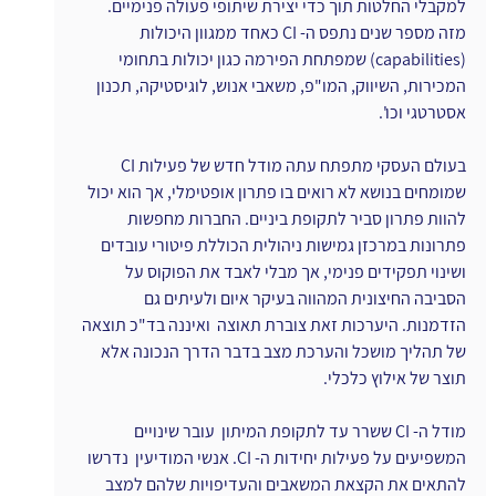
למקבלי החלטות תוך כדי יצירת שיתופי פעולה פנימיים. 
מזה מספר שנים נתפס ה- CI כאחד ממגוון היכולות 
(capabilities) שמפתחת הפירמה כגון יכולות בתחומי 
המכירות, השיווק, המו"פ, משאבי אנוש, לוגיסטיקה, תכנון 
אסטרטגי וכו'.
בעולם העסקי מתפתח עתה מודל חדש של פעילות CI 
שמומחים בנושא לא רואים בו פתרון אופטימלי, אך הוא יכול 
להוות פתרון סביר לתקופת ביניים. החברות מחפשות 
פתרונות במרכזן גמישות ניהולית הכוללת פיטורי עובדים 
ושינוי תפקידים פנימי, אך מבלי לאבד את הפוקוס על 
הסביבה החיצונית המהווה בעיקר איום ולעיתים גם 
הזדמנות. היערכות זאת צוברת תאוצה  ואיננה בד"כ תוצאה 
של תהליך מושכל והערכת מצב בדבר הדרך הנכונה אלא 
תוצר של אילוץ כלכלי.
מודל ה- CI ששרר עד לתקופת המיתון  עובר שינויים 
המשפיעים על פעילות יחידות ה- CI. אנשי המודיעין  נדרשו 
להתאים את הקצאת המשאבים והעדיפויות שלהם למצב 