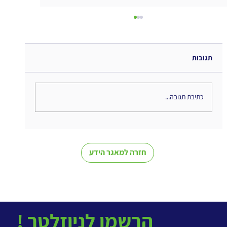
תגובות
כתיבת תגובה...
More Fearless Change - סיכום ספר
חזרה למאגר הידע
! הרשמו לניוזלטר