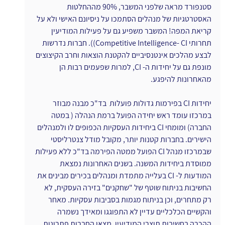
סטנפורד מראה שלפני המשבר, 90% מההחלטות 
האסטרטגיות של מנהלים הסתמכו על ניסיונם האישי ולא על 
קריאת המפה! המשבר משפיע גם על פעילות המודיעין 
תחרותי Competitive Intelligence- CI)). חברות נדרשות 
לבצע מהלכים אינטנסיביים להקטנת הוצאות וחרב הקיצוצים 
מונפת גם על יחידות ה- CI, למרות שפעמים רבות הן 
מהאחרונות להיפגע.
יחידות CI בפירמות גדולות פועלות  בד"כ מבנה מבוזר 
במרכזו עומד ראש יחידה הפועל ברמת הנהלה ( במטה 
החברה) ומומחי CI ביחידות העסקיות הכפופים לו ולמנהלים 
הישירים. בחברות קטנות יותר, מקובל מודל צנטרליסטי 
שבמרכזו מנהל CI הפועל ממטה הפירמה בד"כ ללא פעילות 
ממוסדת ביחידות המשנה. בשנים האחרונות נמצאת 
המודעות ל- CI בעלייה מתמדת ומנהלים בכירים מבינים את 
החשיבות בניתוח שוטף של "שחקנים" בזירה העסקית, לא 
רק מתחרים, וכן בניתוח מגמות בסביבות עסקיות. מאחר 
והקשיים הכלכליים עדיין לא התפוגגו ומאידך נשמרה 
ההכרה בחשיבות תוצרי המודיעין, מצאו החברות פתרונות 