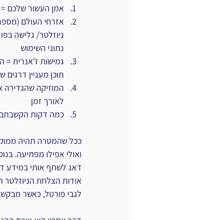
אמן העשור שלכם = מ
אזרחי העולם (מספר 
ניוזלטר/ גלישה בפור
נתוני השימוש
גמישות ז'אנרית = הא
תוכן מעניין דרגים שו
המוזיקה שהגדירה את
לאורך זמן
כמה דקות הקשבתם ל
ככל שהמטרה תהיה ממוקדת 
ואולי אפילו מפתיעה. בנו
דאג לשתף אותי במידע דוו
אודות הצלחת הניוזלטר הר
לגבי פורטל, כאשר מבקשי