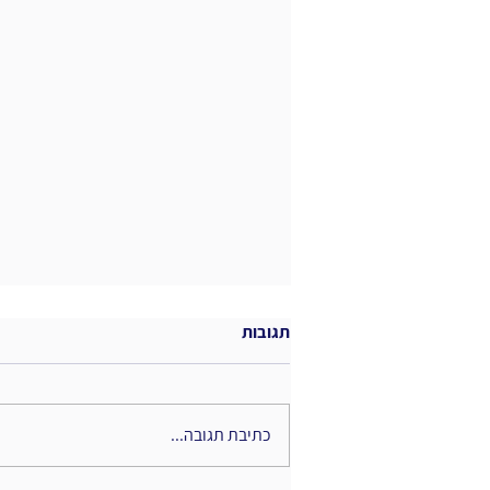
תגובות
כתיבת תגובה...
האם המטאוורס מת?