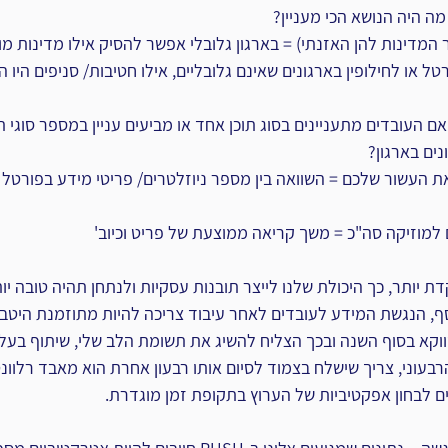
ה היה הנושא הכי מעניין?
המדינות להן האזנתי) = בארגון גלובלי אפשר להסיק אילו מדינות מו
טל או לחילופין בארגונים שאינם גלובליים, אילו חטיבות/ סניפים היו ה
ם העובדים מתעניינים בסוג תוכן אחד או מביעים עניין במספר סוגי תכ
נים בארגון?
 העשור שלכם = השוואה בין מספר ניוזלטרים/ פריטי מידע בפורטל ל
מוזיקה סה"כ = משך קריאה ממוצעת של פריט וכיוב'
יותר, כך היכולת שלנו לייצר תובנות עסקיות ולנתחן תהיה טובה יותר
סף, הנגשת המידע לעובדים לאחר עיבוד צריכה להיות מתוזמנת היטב. 
קא בסוף השנה ובכך הצליח להשיג את תשומת הלב שלי, שיתוף בעלי ע
בעוני, צריך שישלח בצמוד לסיום אותו רבעון אחרת הוא מאבד רלוונטי
ם לבחון אפקטיביות של הערוץ בתקופת זמן מוגדרת.