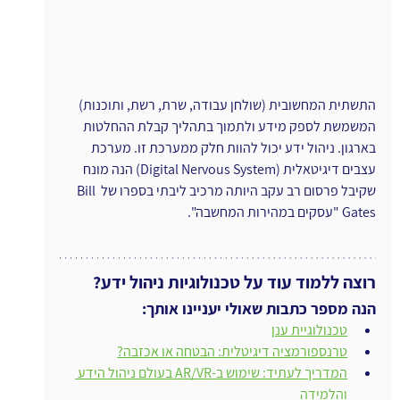
התשתית המחשובית (שולחן עבודה, שרת, רשת, ותוכנות) 
המשמשת לספק מידע ולתמוך בתהליך קבלת ההחלטות 
בארגון. ניהול ידע יכול להוות חלק ממערכת זו. מערכת 
עצבים דיגיטאלית (Digital Nervous System) הנה מונח 
שקיבל פרסום רב עקב היותה מרכיב ליבתי בספרו של Bill 
Gates "עסקים במהירות המחשבה".
רוצה ללמוד עוד על טכנולוגיות ניהול ידע?
הנה מספר כתבות שאולי יעניינו אותך:
טכנולוגיית ענן
טרנספורמציה דיגיטלית: הבטחה או אכזבה?
המדריך לעתיד: שימוש ב-AR/VR בעולם ניהול הידע 
והלמידה