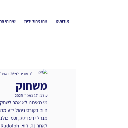
אודותינו
מהו ניהול ידע?
שירותי הח
ד"ר מוריה לוי
26 באפר׳ 2022
משחוק
עודכן:
17 באפר׳ 2025
מי מאיתנו לא אהב לשחק ב
היום בקורס ניהול ידע מתקדם של KMGN, Rudolph Dsou’za הוביל מפגש זה ו