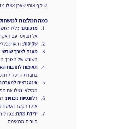
שיתף אותי שאכן אצלו מדובר במשחוק. זו תשוקתו האמיתית.
כמה המלצות למשחוק 
מרכיבים
: כללו במשח
אל תגזימו עם האקרא
שקיפות
: ודאו שכלל
מענה לצורך שורשי
:
השורש של הצורך העס
תאימות לתרבות האר
בחברת הייטק לדוגמה, הוסיפו badges, אבירים 
אינטגרציה למערכות 
ממילא. נצלו את הפו
רלוונטיות נוכחית
: ב
את ההקשר המשחוקי
ירידת מתח
חיובית מתאימה.