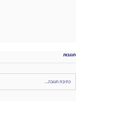
תגובות
כתיבת תגובה...
על בינה מלאכותית ומשחוק אנושי