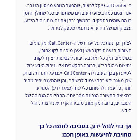
ב- Call Center ייקל לראות, שהפער הנובע מניסיון הנו רב. 
אנו רואים כמה ביצועי העובדים משתפרים ככל שחולף הזמן 
בו הם שוהים בתפקיד. בהמשך נבחן את נחיצות ניהול הידע. 
עצם קיומו של הידע, אינו תנאי מספק לניהולו.
לצורך כך נסתכל על יעדיו של ה- Call Center: מקסימום 
תשובות הנענות בקו ראשון ואינן מופנות לקו אחורי, 
במינימום זמן. כל זאת באדיבות לשביעות רצון הלקוח.
נחיצות ניהול הידע, ברורה בהקשרים אלו. ניהול הידע יכול 
לסייע הן בכך שעובדי ה- Call Center  יענו על יותר תשובות, 
שכן מאגר ידע רחב יעמוד לרשותם, והן שהמענה יהיה מהיר 
יותר, כי יעמדו לרשותם כלי עזר (מאגר ידע) המסייע 
במציאת התשובה הנכונה מהר יותר. התחלופה הגבוהה של 
העובדים, ברוב המקומות, מגבירה אף היא נחיצות ניהול 
הידע.
אך כדי לנהל ידע, בסביבה לחוצה כל כך 
מחויבת להיעשות באופן חכם: