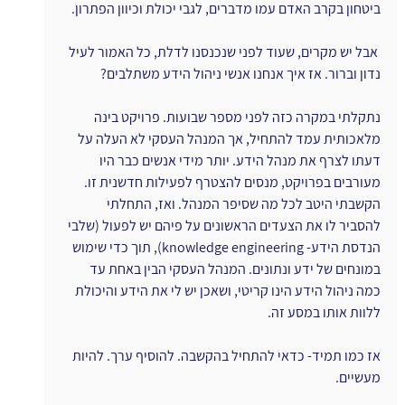
ביטחון בקרב האדם עמו מדברים, לגבי יכולת וכיוון הפתרון.
 אבל יש מקרים, שעוד לפני שנכנסנו לדלת, כל האמור לעיל 
נדון וברור. אז איך אנחנו אנשי ניהול הידע משתלבים?
נתקלתי במקרה כזה לפני מספר שבועות. פרויקט בינה 
מלאכותית עמד להתחיל, אך המנהל העסקי לא העלה על 
דעתו לצרף את מנהל הידע. יותר מידי אנשים כבר היו 
מעורבים בפרויקט, מנסים להצטרף לפעילות חדשנית זו. 
הקשבתי היטב לכל מה שסיפר המנהל. ואז, התחלתי 
להסביר לו את הצעדים הראשונים על פיהם יש לפעול (שלבי 
הנדסת הידע- knowledge engineering), תוך כדי שימוש 
במונחים של ידע ונתונים. המנהל העסקי הבין באחת עד 
כמה ניהול הידע הינו קריטי, ושאכן יש לי את הידע והיכולת 
ללוות אותו במסע זה.
אז כמו תמיד- כדאי להתחיל בהקשבה. להוסיף ערך. להיות 
מעשיים.