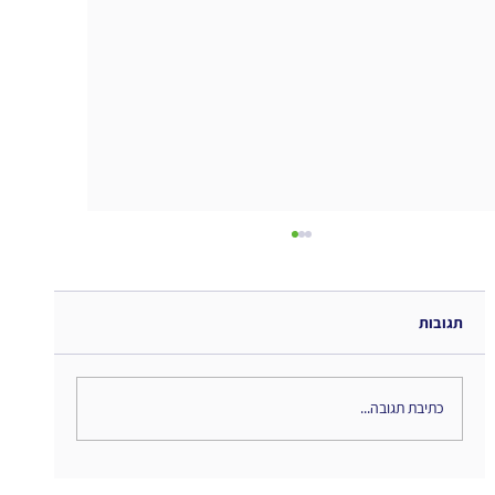
תגובות
כתיבת תגובה...
השיתופיות החדשה... מחשבות לקראת סיום