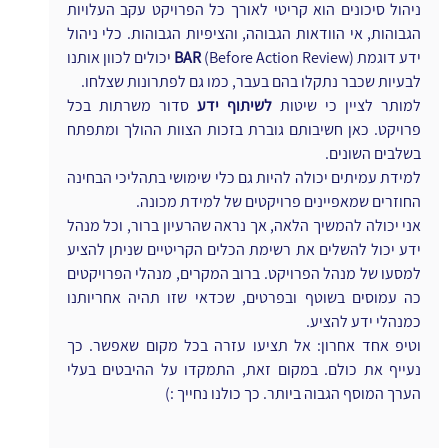
ניהול סיכונים הוא קריטי לאורך כל הפרויקט עקב העלויות 
הגבוהות, אי הוודאות הגבוהה, והציפיות הגבוהות. כלי ניהול 
ידע דוגמת 
BAR
 (Before Action Review) יכולים לכוון אותנו 
לבעיות שכבר נתקלו בהם בעבר, כמו גם לפתרונות שצלחו.
למותר לציין כי שיטות 
לשיתוף ידע
 סדור משרתות בכל 
פרויקט. כאן חשיבותם גוברת בזכות הצוות ההולך ומתפתח 
בשלבים השונים.
למידת עמיתים יכולה להיות גם כלי שימושי בתהליכי הבחינה 
החוזרים שמאפיינים פרויקטים של למידת מכונה.
אני יכולה להמשיך הלאה, אך נראה שהרעיון ברור, וכל מנהל 
ידע יכול להשלים את רשימת הכלים הקריטיים שניתן להציע 
למסעו של מנהל הפרויקט. ברוב המקרים, מנהלי הפרויקטים 
כה עמוסים בשוטף ובפרטים, שכדאי שזו תהיה אחריותנו 
כמנהלי ידע להציע.
וטיפ אחד אחרון: אל תציעו עזרה בכל מקום שאפשר. כך 
נעייף את כולם. במקום זאת, התמקדו על ההיבטים בעלי 
הערך המוסף הגבוה ביותר. כך כולנו נחייך :)