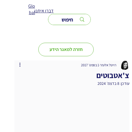
Glo
דברו איתנו
bal
חזרה למאגר הידע
רויטל אלעזר
1 בספט׳ 2017
צ'אטבוטים
עודכן:
8 בדצמ׳ 2024