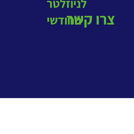
לניוזלטר
צרו קשר
החודשי
בטלפון: 077-5020771
במייל:
mail@kmrom.com
> מדיניות פרטיות
> הסדרי נגישות
> תנאי שימוש באתר