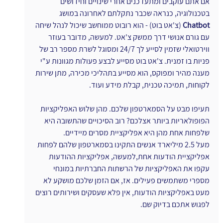
אם אתם עוקבים ומתעדכנים אחרי שינויים וחידושים 
בטכנולוגיה, כנראה שכבר נתקלתם לאחרונה במושג 
Chatbot
 (צ'אט בוט) - הוא רובוט ממוחשב שיכול לנהל שיחה 
עם גורם אנושי דרך ממשק צ'אט. למעשה, מדובר בעוזר 
ווירטואלי שזמין לסייע לך 24/7 ומסוגל לשרת מספר רב של 
פניות בו זמנית. צ'אט בוט מסייע לבצע פעולות מגוונות ע"י 
מענה מהיר ומפוקס, הוא מסייע בתהליכי מכירה, מתן שירות 
לקוחות, תמיכה טכנית, קבלת מידע ועוד.
תעיפו מבט על הסמארטפון שלכם. מהן שלוש האפליקציות 
הפופולאריות ביותר אצלכם? רוב הסיכויים שהתשובה היא 
שלפחות אחת מהן היא אפליקציית מסרים מיידיים.
מעל 2.5 מיליארד אנשים התקינו בסמארטפון שלהם לפחות 
אפליקציית הודעות אחת,למעשה, אפליקציות ההודעות 
עקפו את האפליקציות של הרשתות החברתיות במונחי 
מספרי משתמשים פעילים. אז, אם הזמן שלכם מושקע לא 
מעט באפליקציות הודעות, אין פלא שעסקים ושירותים רוצים 
לפגוש אתכם בדיוק שם.