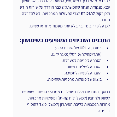
להבדיל מהמדריך למשתמש, המיועד להדרכה, השימושון 
יוצא מנקודת הנחה שהמשתמש כבר הודרך על שירות הידע 
ולכן זקוק 
לתזכורת 
לגבי הפעולות המרכזיות ולא להדרכה 
חוזרת.
לכן על פי רוב מדובר בלא יותר מעמוד אחד או שניים.
התכנים השכיחים המופיעים בשימושון:
כתובת ה-URL של שירות הידע 
(אתר/קהילה/פורטל/מאגר ידע).
הסבר על כניסה למערכת.
הסבר על שליחת משוב.
הסבר על פנייה לתמיכה.
ביצוע של פעולות מרכזיות/שחיכות.
בנוסף, התכנים כוללים פעילויות שמנהלי הפיתרון שואפים 
לשווק ולהחצין (למשל, לוח קח-תן) ופעילויות מרכזיות 
אחרות הנמצאות בליבת הפיתרון (למשל: כיצד להוסיף 
דיונים).