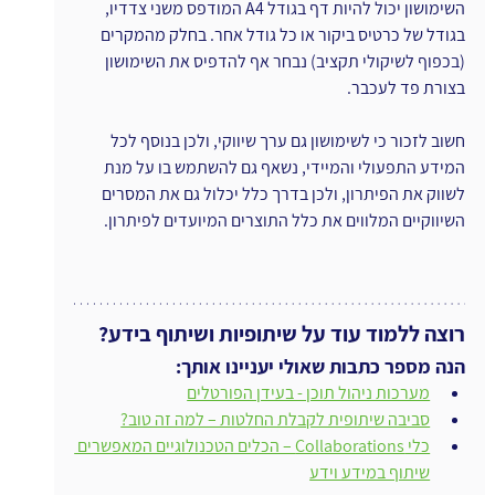
השימושון יכול להיות דף בגודל A4 המודפס משני צדדיו, 
בגודל של כרטיס ביקור או כל גודל אחר. בחלק מהמקרים 
(בכפוף לשיקולי תקציב) נבחר אף להדפיס את השימושון 
בצורת פד לעכבר.
חשוב לזכור כי לשימושון גם ערך שיווקי, ולכן בנוסף לכל 
המידע התפעולי והמיידי, נשאף גם להשתמש בו על מנת 
לשווק את הפיתרון, ולכן בדרך כלל יכלול גם את המסרים 
השיווקיים המלווים את כלל התוצרים המיועדים לפיתרון.
רוצה ללמוד עוד על שיתופיות ושיתוף בידע?
הנה מספר כתבות שאולי יעניינו אותך:
מערכות ניהול תוכן - בעידן הפורטלים
סביבה שיתופית לקבלת החלטות – למה זה טוב?
כלי Collaborations – הכלים הטכנולוגיים המאפשרים 
שיתוף במידע וידע