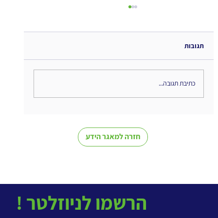
תגובות
כתיבת תגובה...
The Interweaving of Emotion and
Knowledge - סיכום ספר
חזרה למאגר הידע
! הרשמו לניוזלטר