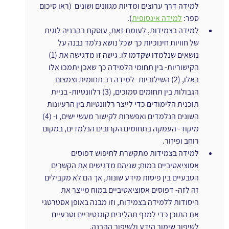
למידה דרך ערוצים ומדיות מגוונים ושונים  (ראו סיכום 
ספר: 
למידה אינסופית
).
למידה בצמידות, לעומת זאת, עוסקת בהבניה לוגית 
של חוויות חינוכיות כך שכל נושא נלמד נבנה על 
נושאים שנלמדו שקדמו לו. גישה זו מדגישה את (1) 
הקישוריות- בין תחומי הלמידה כך שאכן יתמכו אלו 
באלו, (2) השילוביות- למידה רב תחומית וצמצום 
הגבולות בין תחומים סמוכים, (3) רלוונטיות- בניית 
תוכנית הלימודים כדי לייצר רלוונטיות בין הרעיונות 
השונים הנלמדים ואפשרות לקישור מעשי ישים, ו- (4) 
מיקוד- העמקה בתחומים הקרובים הנלמדים, במקום 
רוחב ופיזור.
למידה בצמידות מתקשרת לחיפוש דפוסים 
אסוציאטיביים במוח; שניהם מדגישים את הקשרים 
הטבעיים בין פיסות מידע שונות, אך הם לא מקבילים 
זה לזה- דפוסים אסוציאטיביים במוח מייצר את 
היסודות ללמידה בצמידות, וזו מבנה באופן אסטרטגי 
את התוכן כדי למנף תהליכים קוגנטיביים וטבעיים 
לשיפור שימור הידע ולשיפור ההבנה.