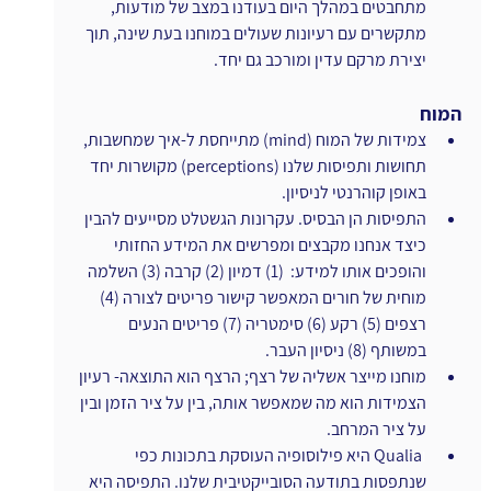
מתחבטים במהלך היום בעודנו במצב של מודעות, 
מתקשרים עם רעיונות שעולים במוחנו בעת שינה, תוך 
יצירת מרקם עדין ומורכב גם יחד.
המוח
צמידות של המוח (mind) מתייחסת ל-איך שמחשבות, 
תחושות ותפיסות שלנו (perceptions) מקושרות יחד 
באופן קוהרנטי לניסיון. 
התפיסות הן הבסיס. עקרונות הגשטלט מסייעים להבין 
כיצד אנחנו מקבצים ומפרשים את המידע החזותי 
והופכים אותו למידע:  (1) דמיון (2) קרבה (3) השלמה 
מוחית של חורים המאפשר קישור פריטים לצורה (4) 
רצפים (5) רקע (6) סימטריה (7) פריטים הנעים 
במשותף (8) ניסיון העבר.
מוחנו מייצר אשליה של רצף; הרצף הוא התוצאה- רעיון 
הצמידות הוא מה שמאפשר אותה, בין על ציר הזמן ובין 
על ציר המרחב. 
ו
Qualia היא פילוסופיה העוסקת בתכונות כפי 
שנתפסות בתודעה הסובייקטיבית שלנו. התפיסה היא 