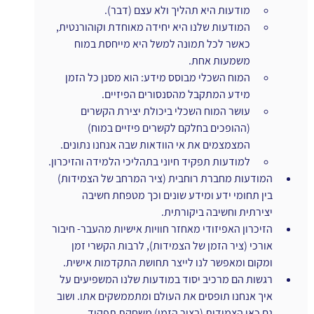
מודעות היא תהליך ולא עצם (דבר).
המודעות שלנו היא יחידה מאוחדת וקוהורנטית, 
כאשר לכל תמונה למשל היא מייחסת במוח 
משמעות אחת.
המוח השכלי מבוסס מידע: הוא מסנן כל הזמן 
מידע המתקבל מהסנסורים הפיזיים.
עושר המוח השכלי ביכולת יצירת הקשרים 
(ההופכים בחלקם לקשרים פיזיים במוח) 
המצמצמים את אי הוודאות שבה אנחנו נתונים. 
למודעות תפקיד חיוני בתהליכי הלמידה והזיכרון.
המודעות מחברת רוחבית (ציר המרחב של הצמידות) 
בין תחומי ידע ומידע שונים וכך מטפחת חשיבה 
יצירתית וחשיבה ביקורתית.
הזיכרון האפיזודי מאחזר חוויות אישיות מהעבר- חיבור 
אורכי (ציר הזמן של הצמידות), לרבות הקשרי זמן 
ומקום ומאפשר לנו לייצר תחושת התקדמות אישית.
רגשות הם מרכיב יסוד במודעות שלנו המשפיעים על 
איך אנחנו תופסים את העולם ומתממשקים אתו. ושוב 
גם כאן הצמידות (בציר הזמן) משחקת תפקיד 