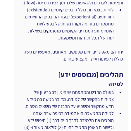
ותאימות לערכים ולשאיפות שלנו  תוך יצירת זרימה (flow). 
לחיות בצמידות כולל היבטים קיומיים (existential) 
וחווייתיים (experiential): בעוד ההיבטים החווייתיים 
מתמקדים בזרימה וקוהרנטיות של בפעילויות 
היומיומיות; הממדים הקיומיים מתעמקים בשאלות 
יסוד של תכלית, זהות ומשמעות.
יחד הם מאפשרים חיים מספקים ומאוזנים, מאפשרים גישה 
כוללת לפיתוח אישי ומקצועי בחיים.
תהליכים [מבוססים ידע]
למידה
בעולם החדש והמתפתח יש היגיון רב ברעיון של 
צמידות בהקשר של למידה. מדובר בגישה בה מידע 
חדש מתקשר ומשפיע על ההבנה של נושאים נוספים.
למידה מתמשכת היא למידה רציפה שבה אנחנו 
הופכים את הלמידה לדרך חיים דרך (1) חיפוש ידע 
וכישורים באופן מתמיד בחיים (2) לולאות משוב ו- (3) 