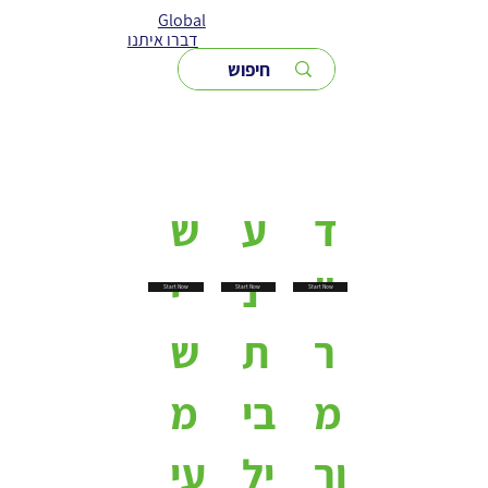
Global
דברו איתנו
ד
ע
ש
"
נ
י
Start Now
Start Now
Start Now
ר
ת
ש
מ
בי
מ
ור
יל
עי