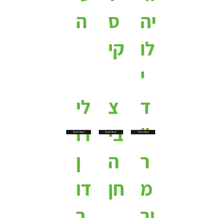
יה
ס
ה
לו
קי
י
ד
צ
לי
"
בי
רו
Start Now
Start Now
Start Now
ר
ה
ן
מ
חן
דו
ור
ר