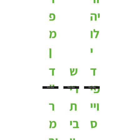
יה
פ
לו
מ
י
ן
ד
ש
ד
פי
רי
"
Start Now
Start Now
Start Now
ויי
ת
ר
ס
בי
מ