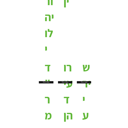
ין
ור
יה
לו
י
ש
רו
ד
יר
עי
"
Start Now
Start Now
Start Now
י
ד
ר
ע
הן
מ