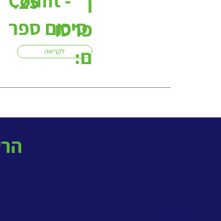
ך
.25
סיכום ספר
פרסו
ם:
לקריאה
! הרשמו לניוזלטר החודשי
> שירותי ניהול ידע
>
מאגר הידע למתודולוגיות ניהול ידע
>
קורס ניהול ידע