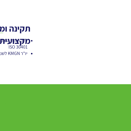
תקינה ומ
מקצועית
יו"ר ועדת המומ
ISO 30401
יו"ר KMGN לשנת 2022
מוכנ