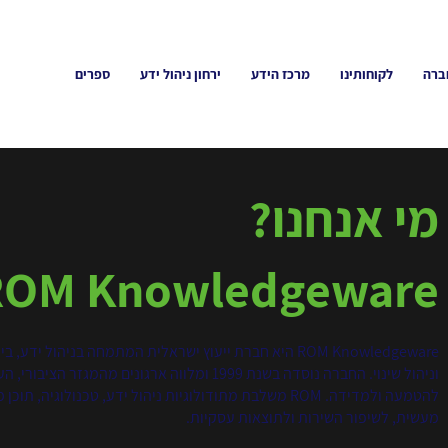
ברה
לקוחותינו
מרכז הידע
ירחון ניהול ידע
ספרים
מי אנחנו?
ROM Knowledgeware
ROM Knowledgeware היא חברת ייעוץ ישראלית המתמחה בניהול
וניהול שינוי. החברה נוסדה בשנת 1999 ומלווה ארגונ
להטמעה ולמדידה. ROM משלבת מתודולוגיות ניהול ידע, טכנולו
מעשית, לשיפור השירות ולתוצאות עסקיות.