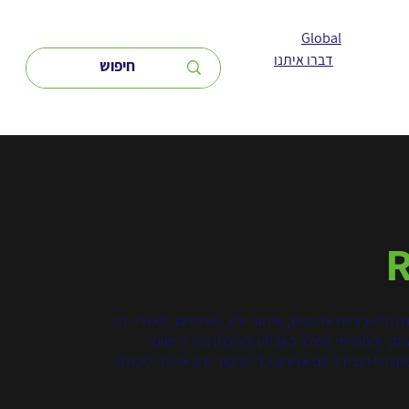
Global
דברו איתנו
 ידע, בינה מלאכותית ארגונית, שימור ידע, פורטלים, מאגרי ידע
ים מהמגזר הציבורי, העסקי והחברתי משלב האבחון והתכנון ועד ליישום,
גיה, תוכן מקצועי ועבודה עם אנשים כדי להפוך ידע ארגוני ליכולת