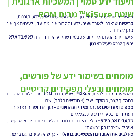
תיעוד ידע סמוי | המשכיות ארגונית |
שיטת KiSure™ מבית ROM
כאשר מומחה עוזב את הארגון - הוא לוקח עמו
ניסיון, ידע ותובנות
קריטיות
שנצברו לאורך שנים. ידע זה לרוב אינו מתועד, ולעיתים אף אינו
ניתן לשחזור.
שימור ידע הוא תהליך יזום שמבטיח שהידע הייחודי הזה
לא יאבד אלא
יהפוך לנכס פעיל בארגון.
מומחים בשימור ידע של פורשים,
מומחים ובעלי תפקידים קריטיים
באמצעות מתודולוגיית
KiSure™
, שפיתחנו ב-ROM, אנו מלווים ארגונים
בתהליך קצר, ממוקד ויעיל (3 חודשים בלבד), שבו:
ממפים ומעדיפים את תחומי הידע החיוניים -
תוך התחשבות בצרכים
העתידיים ובפערי ידע פוטנציאליים
מתעדים את הידע -
כולל נהלים, תובנות, תהליכים ייחודיים, אנשי קשר,
וטיפים שנצברו רק "בשטח"
משלבים את העובדים הממשיכים בתהליך -
כך שהידע עובר גם ברמה