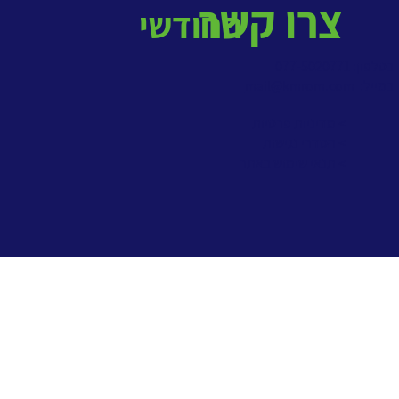
צרו קשר
החודשי
בטלפון: 077-5020771
במייל:
mail@kmrom.com
> מדיניות פרטיות
> הסדרי נגישות
> תנאי שימוש באתר