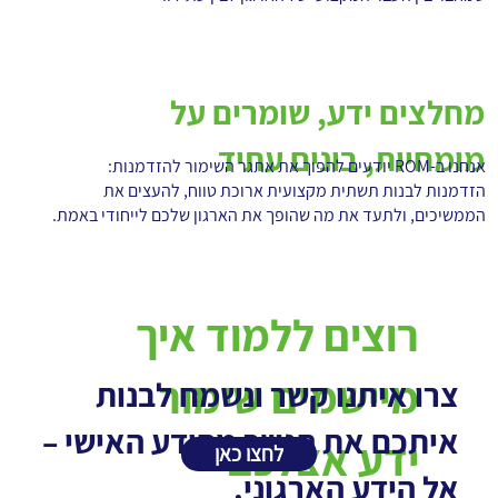
מחלצים ידע, שומרים על
מומחיות, בונים עתיד
אנחנו ב-ROM יודעים להפוך את אתגר השימור להזדמנות:
הזדמנות לבנות תשתית מקצועית ארוכת טווח, להעצים את
הממשיכים, ולתעד את מה שהופך את הארגון שלכם לייחודי באמת.
רוצים ללמוד איך
מיישמים שימור
צרו איתנו קשר ונשמח לבנות
איתכם את הגשר מהידע האישי –
ידע אצלכם
לחצו כאן
אל הידע הארגוני.