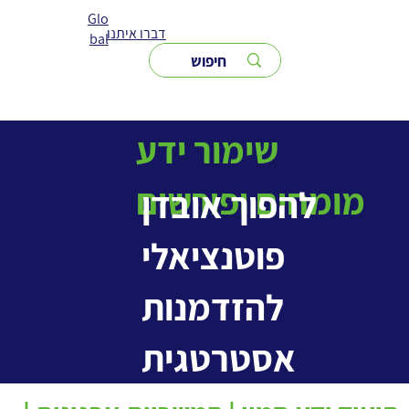
Glo
דברו איתנו
bal
שימור ידע
מומחים ופורשים
להפוך אובדן
פוטנציאלי
להזדמנות
אסטרטגית