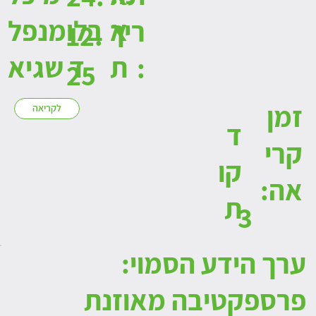
א
בלומנפל
ריך
12.
ת
ד שגיא
:
25
זמן
לקריאה
ד
קרי
קו
אה:
ת
3
ערך הידע הסמוי:
פרספקטיבה מאוזנת