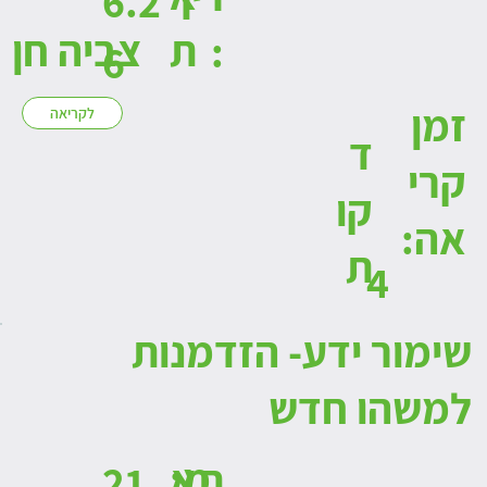
6.2
ת
צביה חן
:
6
זמן
לקריאה
ד
קרי
קו
אה:
ת
4
שימור ידע- הזדמנות
למשהו חדש
:מ
תא
21.