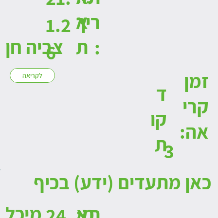
א
ריך
1.2
ת
צביה חן
:
6
זמן
לקריאה
ד
קרי
קו
אה:
ת
3
כאן מתעדים (ידע) בכיף
:מ
מיכל
תא
24.