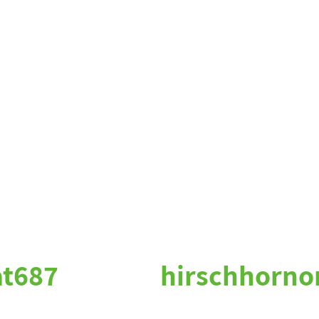
at687
hirschhorno