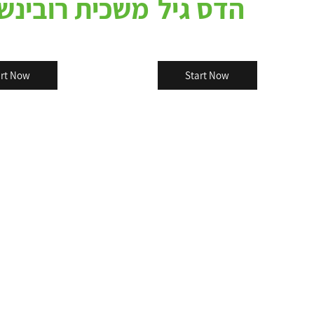
הדס גיל
משכית רובינשט
art Now
Start Now