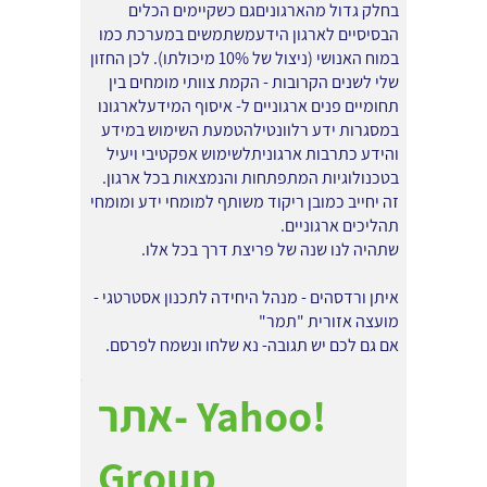
בחלק גדול מהארגוניםגם כשקיימים הכלים
הבסיסיים לארגון הידעמשתמשים במערכת כמו
במוח האנושי (ניצול של 10% מיכולתו). לכן החזון
שלי לשנים הקרובות - הקמת צוותי מומחים בין
תחומיים פנים ארגוניים ל- איסוף המידעלארגונו
במסגרות ידע רלוונטילהטמעת השימוש במידע
והידע כתרבות ארגוניתלשימוש אפקטיבי ויעיל
בטכנולוגיות המתפתחות והנמצאות בכל ארגון.
זה יחייב כמובן ריקוד משותף למומחי ידע ומומחי
תהליכים ארגוניים.
שתהיה לנו שנה של פריצת דרך בכל אלו.
איתן ורדסהים - מנהל היחידה לתכנון אסטרטגי -
מועצה אזורית "תמר"
אם גם לכם יש תגובה- נא שלחו ונשמח לפרסם.
אתר- Yahoo!
Group