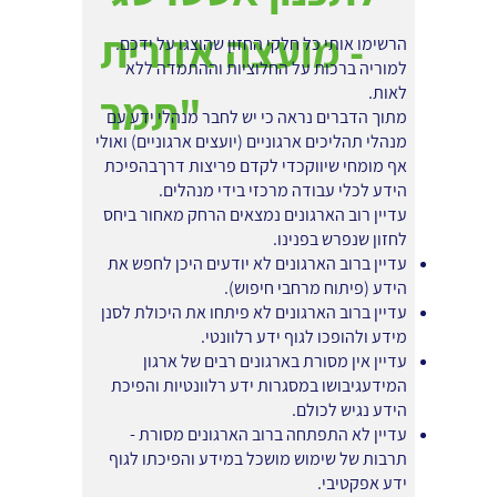
- מועצה אזורית
הרשימו אותי כל חלקי החזון שהוצגו על ידכם.
למוריה ברכות על החלוציות וההתמדה ללא
לאות.
"תמר
מתוך הדברים נראה כי יש לחבר מנהלי ידע עם
מנהלי תהליכים ארגוניים (יועצים ארגוניים) ואולי
אף מומחי שיווקכדי לקדם פריצות דרךבהפיכת
הידע לכלי עבודה מרכזי בידי מנהלים.
עדיין רוב הארגונים נמצאים הרחק מאחור ביחס
לחזון שנפרש בפנינו.
עדיין ברוב הארגונים לא יודעים היכן לחפש את
הידע (פיתוח מרחבי חיפוש).
עדיין ברוב הארגונים לא פיתחו את היכולת לסנן
מידע ולהופכו לגוף ידע רלוונטי.
עדיין אין מסורת בארגונים רבים של ארגון
המידעגיבושו במסגרות ידע רלוונטיות והפיכת
הידע נגיש לכולם.
עדיין לא התפתחה ברוב הארגונים מסורת -
תרבות של שימוש מושכל במידע והפיכתו לגוף
ידע אפקטיבי.