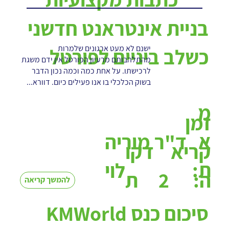
בניית אינטראנט חדשני
ישנם לא מעט ארגונים שלמרות
כשלב ביניים לפורטל
מהתלהבותם מרעיון הפורטל אין ידם משגת
לרכישתו. על אחת כמה וכמה נכון הדבר
בשוק הכלכלי בו אנו פעילים כיום. דוורא...
מ
זמן
א
ד"ר מוריה
קריא
דקו
ת:
לוי
2
ה:
ת
להמשך קריאה
סיכום כנס KMWorld