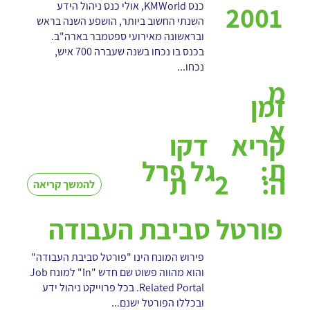
כנס KMWorld, אולי כנס ניהול הידע
2001
השנתי החשוב ביותר, הושפע השנה בראש
ובראשונה מאירועי ספטמבר בארה"ב.
בכנס בו נכחו בשנה שעברה 700 איש,
נכחו...
מ
זמן
א
קריא
דקו
ת:
גל פרל
2
ה:
ת
להמשך קריאה
פורטל סביבת העבודה
פירוש המונח הינו "פורטל סביבת העבודה"
והוא מהווה פשוט שם חדש "In" למונח Job
Related Portal. בכל פרוייקט ניהול ידע
ובכללו הפורטל ישנם...