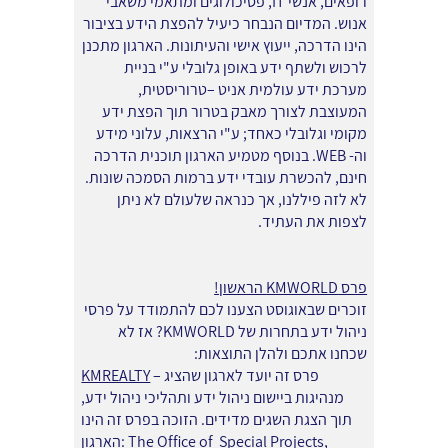
רופאים, אנשי IT, פסיכולוגים ומתאמי משאבי
אנוש. המדיום הנבחר כיעיל להפצת הידע בציבור
הינו הדרכה, ייעוץ אישי והעיתונות. הארגון מתכנן
לרכוש ולשתף ידע באופן גלובלי ע"י בניית
מערכת ידע עולמית אניט –טרוריסטית,
המעוצבת לצורך מאבק בטרור תוך הפצת ידע
מקומי וגלובלי כאחד; ע"י הרצאות, עלוני מידע
וה- WEB. בנוסף מטמיע הארגון תוכנית הדרכה
חינם, להכשרת עובדי ידע ברמות הסמכה שונות.
לא לזה פיללנו, אך כנראה שלעולם לא ניתן
לצפות את העתיד.
פרס KMWORLD הראשון!
זוכרים שבאוגוסט הצענו לכם להתמודד על פרסי
ניהול ידע בתחרות של KMWORLD? אז לא
שכחנו אתכם ולהלן התוצאות:
– פרס זה יועד לארגון שהציג
KMREALTY
מנהיגות ביישום ניהול ידע ותהליכי ניהול ידע,
תוך הצגת השגים מדידים. הזוכה בפרס זה הינו
הארגון: The Office of Special Projects,