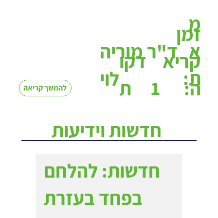
מ
זמן
א
ד"ר מוריה
קריא
דקו
ת:
לוי
1
ה:
ת
להמשך קריאה
חדשות וידיעות
חדשות: להלחם
בפחד בעזרת