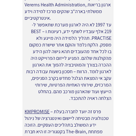
Vererns Health Administration, ארגון בריאות
ממשלתי בארה"ב שהקים מרכז למידה וידע
אינטרקטיביים.
עד 1997 לא היה לארגון מערכת שתאפשר ל-
219 אלף עובדיו לשתף ידע, רעיונות ו – BEST
PRACTISE. תהליך הלמידה היה מייגע ולא
מספק. הלקח נלמד והוקם אתר שישרת כמקום
בו לכל אחד מהעובדים תהא גישה להון הידע
מהקולגות שלהם. המניע לייזום הפרוייקט היה
ההכרה בצורך והמוטיבציה להפוך את הארגון
לארגון לומד. הרווח – חסכון בשעות עבודה רבות
עקב אי המצאת הגלגל מחדש בקרב הסניפים,
המרכזים, שירותי האחיות הפרטיות, שירותי
הייעוץ ועוד שהארגון מורכב מהם. בהחלט
הצלחה ראויה להתכבד.
– פרס זה יועד לחברה בעלת
KMPROMISE
טכנולוגיה מבטיחה ליישום ואינטגרציה של ניהול
ידע המשולב בתהליכים העסקיים. הזוכה
בקטגוריה זו היא חברת The-Brain, מפתחת