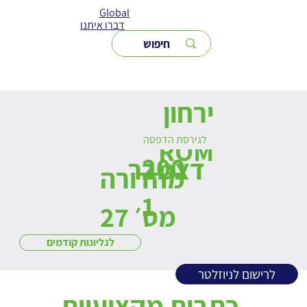
Global
דברו איתנו
ירחון
לגירסת הדפסה
ROM
200
דצמבר
מהדורה
1
מס׳ 27
לגליונות קודמים
לרישום לניוזלטר
כתבות מקצועיות