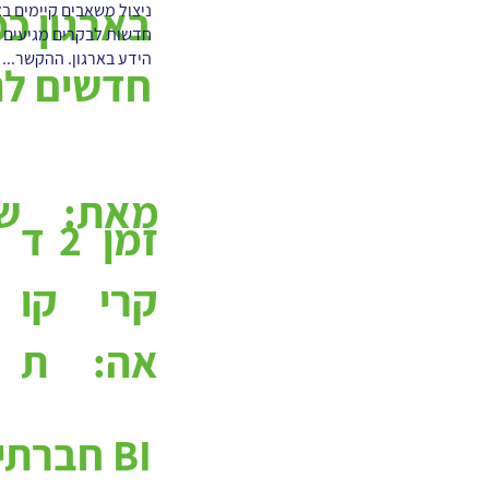
בארגון כמ
ניצול משאבים קיימים בא
חדשות לבקרים מגיעים 
הידע בארגון. ההקשר...
חדשים לני
מאת:
שג
2
ד
זמן
קו
קרי
ת
אה:
BI חברתי