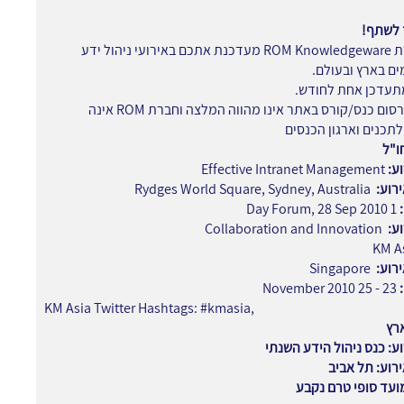
 לשתף!
לכן, חברת ROM Knowledgeware מעדכנת אתכם באירועי ניהול ידע
ם בארץ ובעולם.
תעדכן אחת לחודש.
הערה: פרסום כנס/קורס באתר אינו מהווה המלצה וחברת ROM אינה
תכנים וארגון הכנסים
ו"ל
ע:
Effective Intranet Management
רוע:
Rydges World Square, Sydney, Australia
1 Day Forum, 28 Sep 2010
ע:
Collaboration and Innovation
KM A
רוע:
Singapore
23 - 25 November 2010
KM Asia Twitter Hashtags: #kmasia,
רץ
ע: כנס ניהול הידע השנתי
רוע: תל אביב
ועד סופי טרם נקבע