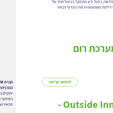
דשה, ניהול ידע מתמקד בניצול חוזר של
 יש דילמה משמעותית מתי נעדיף לבחור
ערכת רום
להמשך קריאה
חברת ROM מאחלת שנה טובה לכל לקוחותיה ובני משפחותיהם
כנס ניהול 
בשיתוף ע
Outside Innovation -
מהאירוע 