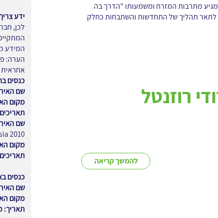
נוסף המגיע מתרבות המזרח ומשמעותו "הדרך בה
ידע צריך
ל ארגון". Kata בא לתאר תהליך של התחדשות והשתבחות כחלק
המתקיימי
המידע מ
אחראית ל
כנסים בח
די רוזנטל
שם האירו
מקום האי
תאריכים:
שם האירו
sia 2010
מקום האי
תאריכים:
להמשך קריאה
כנסים בא
שם האירו
מקום האי
תאריך: מ