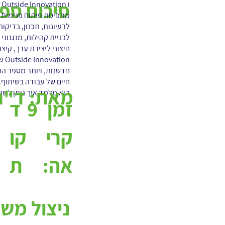
סיכום ספ
ו
מתפיסת פיתוח פנימית 
לרעיונות, תכנון, בדיקו
לבניית קהילות, מנגנונ
חיצוני ליצירת ערך, קיצו
חדשנות, ויותר מספר המ
חיים של עבודה בשיתוף. 
מאת:
ד"ר 
הוא מלמד איך ניתן לשנו
9
ד
זמן
קו
קרי
ת
אה:
ניצול מש