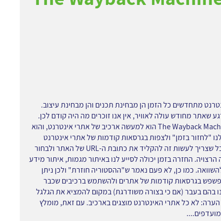
טרנט מתחדשים כל הזמן הן מבחינת תכנים והן מבחינת עיצוב.
גע שאתר מחודש עולה לאוויר, אין אנו זוכרים מה היה קודם לכן.
אתר The Wayback Machine הוא למעשה ארכיב של אתרי אינטרנט, והוא
ו "לחזור בזמן" ולצפות בגרסאות קודמות של אתרי אינטרנט
קיימים. כל שצריך לעשות זה להקליד את כתובת ה-URL של האתר ולבחור
הרצויה. החזרה בזמן יכולה לסייע לנו באיתור מגמות, איתור מידע
השוואה. כמו כן, לא פעם נאמר ש"ההסטוריה חוזרת" ולכן ניתן
פשפש בגרסאות קודמות של אתרים ולהשתמש ברכיבים שכבר
בהם בעבר (אם כי בצורה משודרגת) במקום להמציא את הגלגל
הערה: לא כל אתרי האינטרנט מוצגים בארכיב. עם זאת, מומלץ
ועדפים....