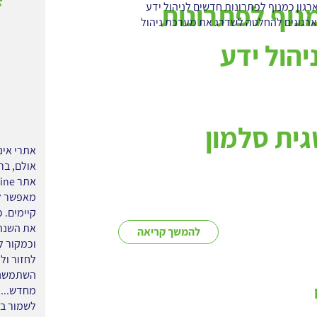
נוף לפתרונות
רגון כמנוף לפתרונות חדשים לניהול ידע
ארגונים להחלטה לשדרג את מערכת ניהול
הול ידע
ית סלמון
אתרי אינ
אולם, בר
מאפשר לנ
את השנה 
להמשך קריאה
וכמקור ל
לחזור ול
השתמשנו 
מחדש... 
לשמור במ