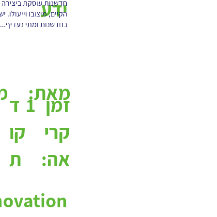
ידע
חדשנות עוסקת ביצירה ח
הקיים, מיצובו וייעולו.
בחדשנות ומתי נעדיף...
מאת:
מ
1
ד
זמן
קו
קרי
ת
אה: