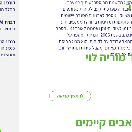
ר
 Outside Innovation מציג חדשנות מבוססת־שיתוף כמעבר
קורס ניהו
לעבודה מערכתית עם לקוחות כשותפים
החלה ההרשמה ל
ת ושיווק, ומספק לארגונים מסגרת יישומית
י השתתפות ומדיניות ברורה הממנפים ידע
חברת ROM מציעה שירות חדש:
ר זמן לשוק וחיזוק נאמנות לאורך זמן. הספר
במחירים 
Outside Innovation שנכתב בשנת 2006, הנו יותר מספר על
תאר עבודה עם לקוחות. הוא מציג תפיסת
כנס ניהו
כל אחד מאיתנו מקבל שירות ונותן שירות.
כנס ניהו
מוריה לוי
ת את מעגל...
ומחשבים,
להמשך קריאה
אבים קיימים
e