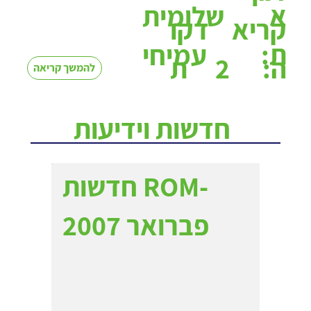
א
שלומית
קריא
דקו
ת:
עמיחי
2
ה:
ת
להמשך קריאה
חדשות וידיעות
חדשות ROM-
פברואר 2007