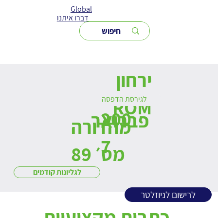
Global
דברו איתנו
ירחון
לגירסת הדפסה
ROM
200
פברואר
מהדורה
7
מס׳ 89
לגליונות קודמים
לרישום לניוזלטר
כתבות מקצועיות