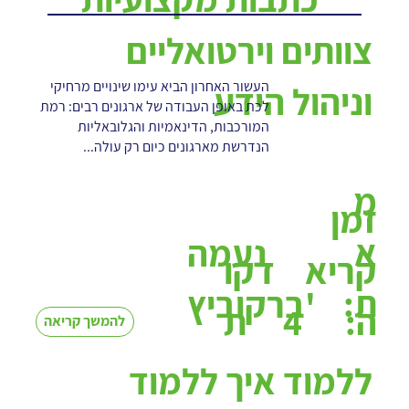
צוותים וירטואליים
העשור האחרון הביא עימו שינויים מרחיקי
וניהול הידע
לכת באופן העבודה של ארגונים רבים: רמת
המורכבות, הדינאמיות והגלובאליות
הנדרשת מארגונים כיום רק עולה...
מ
זמן
א
נעמה
קריא
דקו
ת:
ברקוביץ'
4
ה:
ת
להמשך קריאה
ללמוד איך ללמוד