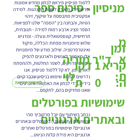
ללמוד מניסיון פירושו לבחון מחדש אמונות
מניסיון - סיכום ספר
ופרשנויות, ולא רק לשנות התנהגות. למידה
אפקטיבית מתבססת על שיקוף, זיהוי
הטיות, והבחנה בין “המפה” שלנו למציאות.
הספר מציג ארבע רמות למידה - תגובתית,
תרחישית, קונספטואלית ונעלה - ומדגיש
מ
שלוש מיומנויות מפתח: הכללה, מיקוד
זמן
ואינטרפרטציה. שילוב מודע של מיומנויות
א
ד"ר מוריה
אלו מאפשר לאנשים ולארגונים להפיק
1
קריא
דקו
לקחים מדויקים, לשפר החלטות, ולהתפתח
לאורך זמן. לא קל ללמוד מניסיון. אנו
ת:
לוי
נדרשים לעשות שימוש בניסיון שכבר קיים
0
ה:
ת
להמשך קריאה
בידינו, כדי לבחון את האמונות והערכים
שאנו מחזיקים בהם, לתקפם...
שימושיות בפורטלים
נכתב בשיתוף עם יובל מרקוביץ׳ מהי
ובאתרים ארגוניים
שימושיות (Usability) בפורטלים ובאתרים
ארגוניים? שימושיות בפורטלים ואתרים
ארגוניים היא מידת קלות הניווט...