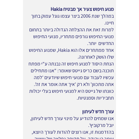
Hakia מנוע חיפוש צעיר אך מבטיח
במהלך שנת 2006 ביצר עצמו גוגל עמוק בתוך
חיינו.
למרות זאת את ההצלחה הגדולה ביותר בתחום
מנועי החיפוש גורפים מתחריו, מנועי החיפוש
החדשים יותר.
אחד ממתחרים אלו הוא Hakia, שמנוע החיפוש
שלו הושק לאחרונה.
הנחת היסוד למנוע חיפוש זה נבנתה ע"י מפתח
תוכנה בשם כריס גייטס שאומר: "אנו מתחילים
עכשיו לעבוד עם מנועי חיפוש שיודעים 'למה
אתה מתכוון' ולא רק 'איך אתה אומר את זה'.
כוונתו של גייטס היא למנועי חיפוש בעלי יכולות
תחביריות וסמנטיות.
עורך חדש לעיתון
אנו שמחים להודיע על מינוי עורך חדש לעיתון,
יובל מרקוביץ'.
בהזדמנות זו, אנו רוצים להודות לעורך היוצא,
עומר בן יהודה, על תקופה נפלאה של עשייה