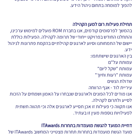
להפוך למומחה בתחום ניהול הידע.
תחילת פעילות רום למען הקהילה
בהמשך לפרסומים קודמים, אנו בחברת ROM פועלים למימוש ערכינו,
והתחלנו החודש בפרויקט ייחודי של תרומה לקהילה. הפעילות כוללת
יישום של התמחותנו וסיוע לארגונים קהילתיים בהקמת פתרונות לניהול
ידע.
בין הארגונים שישתתפו:
עמותת על"ם
עמותת "שקל ליום"
עמותת "רעות וחיוך"
שדולת הנשים
עיריית לוד - אגף הרווחה
אנו מודים לכל הפונים ולארגונים שנבחרו על האמון ושמחים על הזכות
לסייע ולתרום לקהילה.
אנו תקווה כי פעילות זו אכן תסייע לארגונים אלה וכי תהווה תשתית
לפעילויות נוספות מעין זו בעתיד.
דחיית המועד להגשת מועמדות בתחרות ITAwards
מועד הגשת מועמדות בתחרות תחרות מצטייני המחשוב ITAwards של