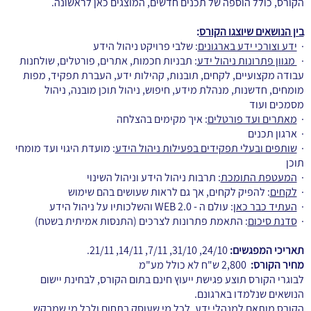
הקורס, כולל הוספה של תכנים חדשים, המוצגים כאן לראשונה.
בין הנושאים שיוצגו הקורס
:
·
ידע וצורכי ידע בארגונים
: שלבי פרויקט ניהול הידע
·
מגוון פתרונות ניהול ידע
: תבניות חכמות, אתרים, פורטלים, שולחנות
עבודה מקצועיים, לקחים, תובנות, קהילות ידע, העברת תפקיד, מפות
מומחים, חדשנות, מנהלת מידע, חיפוש, ניהול תוכן מובנה, ניהול
מסמכים ועוד
·
מאתרים ועד פורטלים
: איך מקימים בהצלחה
· ארגון תכנים
·
שותפים ובעלי תפקידים בפעילות ניהול הידע
: מועדת היגוי ועד מומחי
תוכן
·
המעטפת התומכת
: תרבות ניהול הידע וניהול השינוי
·
לקחים
: להפיק לקחים, אך גם לראות שעושים בהם שימוש
·
העתיד כבר כאן
: עולם ה - WEB 2.0 והשלכותיו על ניהול הידע
·
סדנת סיכום
: התאמת פתרונות לצרכים (התנסות אמיתית בשטח)
תאריכי המפגשים:
24/10, 31/10, 7/11, 14/11, 21/11.
מחיר הקורס:
2,800 ש"ח לא כולל מע"מ
לבוגרי הקורס תוצע פגישת ייעוץ חינם בתום הקורס, לבחינת יישום
הנושאים שנלמדו בארגונם.
הקורס מותאם למנהלי ידע, לכל מי שעוסק בתחום ולכל מי שמבקש