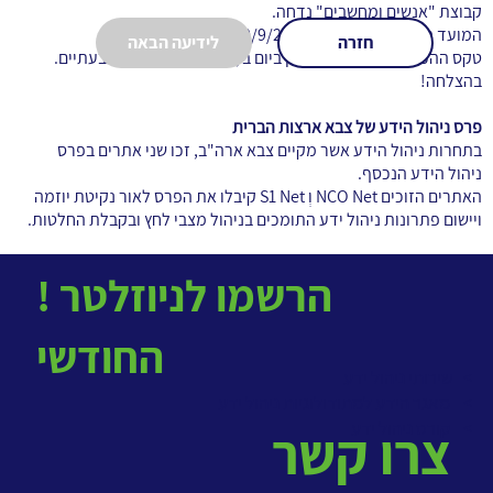
קבוצת "אנשים ומחשבים" נדחה.
המועד החדש שנקבע הוא: 10/9/2007.
חזרה
לידיעה הבאה
טקס ההכתרה יתקיים כמתוכנן ביום ב', 7/11/07 בתאטרון גבעתיים.
בהצלחה!
פרס ניהול הידע של צבא ארצות הברית
בתחרות ניהול הידע אשר מקיים צבא ארה"ב, זכו שני אתרים בפרס
ניהול הידע הנכסף.
האתרים הזוכים NCO Net וְ S1 Net קיבלו את הפרס לאור נקיטת יוזמה
ויישום פתרונות ניהול ידע התומכים בניהול מצבי לחץ ובקבלת החלטות.
! הרשמו לניוזלטר
החודשי
> שירותי ניהול ידע
>
מאגר הידע למתודולוגיות ניהול ידע
>
קורס ניהול ידע
צרו קשר