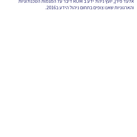
אלעד פירן, יועץ ניהול ידע ב ROM דיבר על המגמות הטכנולוגיות
והארגוניות שאנו צופים בתחום ניהול הידע ב2016.