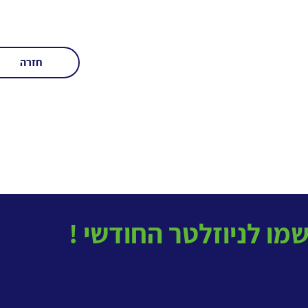
חזרה
בטל
ב