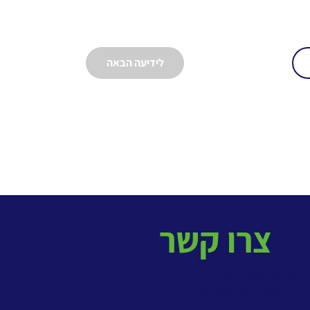
לידיעה הבאה
צרו קשר
פון: 077-5020771
מייל:
mail@kmrom.com