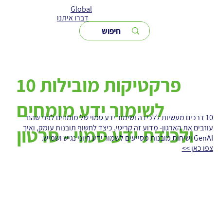
Global
דברו איתנו
10 פרקטיקות מובילות
לשימור ידע מומחים
10 דרכים מעשיות ללכידה ושימור ידע סמוי של מומחים לפני שהם
עוזבים את הארגון- מדוע זה קריטי, כיצד לחשוף תובנות עומק, ואיך
ולכידת ידע סמוי - סרטון
GenAI ושיחות מובנות מסייעים לשמור ידע חיוני נגיש ושמיש.
צפו כאן >>