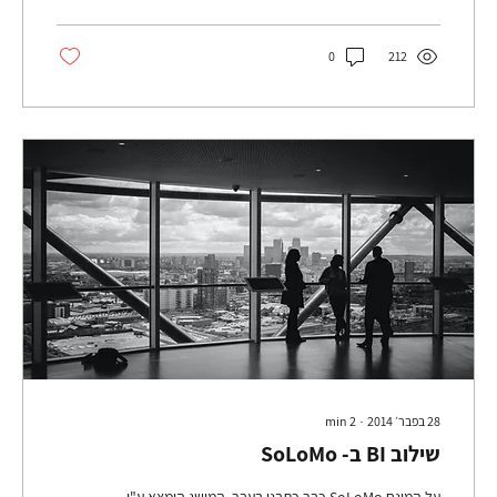
0
212
28 בפבר׳ 2014
∙
2
min
שילוב BI ב- SoLoMo
על המונח SoLoMo כבר כתבנו בעבר. המושג הומצא ע"י