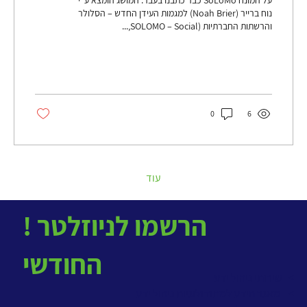
נוח ברייר (Noah Brier) למגמות העידן החדש – הסלולר
והרשתות החברתיות (SOLOMO – Social,...
0
6
עוד
! הרשמו לניוזלטר
החודשי
> שירותי ניהול ידע
>
מאגר הידע למתודולוגיות ניהול ידע