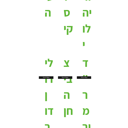
יה
ס
ה
לו
קי
י
ד
צ
לי
"
בי
רו
Start Now
Start Now
Start Now
ר
ה
ן
מ
חן
דו
ור
ר