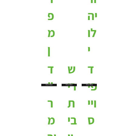
יה
פ
לו
מ
י
ן
ד
ש
ד
פי
רי
"
Start Now
Start Now
Start Now
ויי
ת
ר
ס
בי
מ