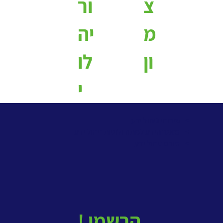
צ
ור
מ
יה
ון
לו
י
> שירותי ניהול ידע
>
מאגר הידע למתודולוגיות ניהול ידע
>
קורס ניהול ידע
! הרשמו