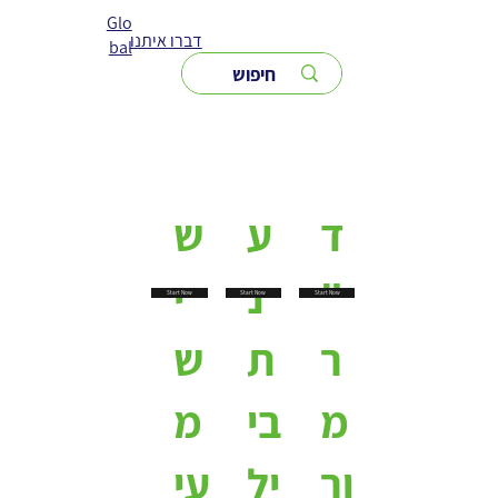
Glo
דברו איתנו
bal
ד
ע
ש
"
נ
י
Start Now
Start Now
Start Now
ר
ת
ש
מ
בי
מ
ור
יל
עי