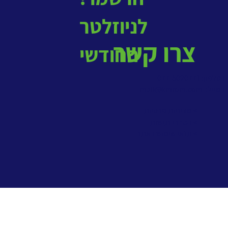
לניוזלטר
צרו קשר
החודשי
בטלפון: 077-5020771
במייל:
mail@kmrom.com
> מדיניות פרטיות
> הסדרי נגישות
> תנאי שימוש באתר