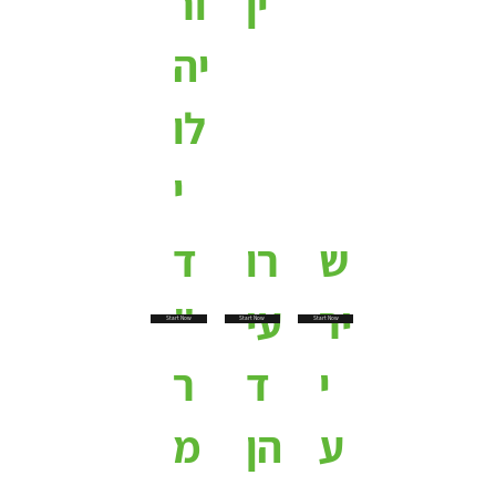
ין
ור
יה
לו
י
ש
רו
ד
יר
עי
"
Start Now
Start Now
Start Now
י
ד
ר
ע
הן
מ