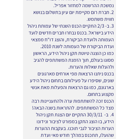
נמשכת ההרשמה למחזור אפריל.
2. חברת רום מקיימת יום עיון בתשלום בנושא
חווית משתמש.
3. ב- 2/3 התקיים הכנס השנתי של עמותת ניהול
הידע בישראל. בכנס נבחרו חברים חדשים לועד
העמותה ולועדת הביקורת, והוצג דו"ח ממצאי
ועדת הביקורת של העמותה לשנת 2010.
כמו כן הוצגה טיוטת תקן ניהול הידע, הראשון
מסוגו בעולם, תוך הזמנת המשתתפים להגיב
ולהעלות שאלות והערות.
בכנס ניתנו הרצאות מפי אורחים מארגונים
שונים, שסיפרו על פעילותם בתחום ניהול הידע
בארגונם, כמו גם הרצאות והפעלות מאת אנשי
מקצוע בתחום.
הכנס זכה להשתתפות ערה ולהתעניינות רבה
מצד כל המשתתפים. להתראות בשנה הבאה!
4. ב- 30/3/11 התקיים יום הצגת תקן ניהול
הידע, בו הוצג התקן במפורט לציבור ונידונו
הערות הציבור לגבי תוכנו. בעקבות ההערות
שהועלו, תתכנס במהלך חודש מאי ועדת