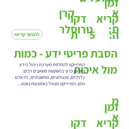
זמן
א
קרן
קריא
דקו
ת:
טרוסלר
5
ה:
ת
להמשך קריאה
הסבת פריטי ידע - כמות
הפרוייקט להחלפת מערכת ניהול הידע
מול איכות
בארגון כרוך בהשקעת משאבים רבים:
כלכליים, טכנולוגיים, מחשבתיים, כח אדם
וזמן. הפרוייקט מנוהל באמצעות גאנט...
מ
זמן
א
קריא
דקו