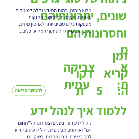
מבוא בימינו, כמות המידע גדלה למימדים
שונים, יתרונותיהם
עצומים. מערכות המחשוב החזקות
מספקות כלים טובים יותר לאחסון מידע,
וחסרונותיהם
כלים טובים יותר לשיתוף המידע וכלים...
מ
זמן
א
צביקה
קריא
דקו
ת:
עמית
5
ה:
ת
להמשך קריאה
ללמוד איך לנהל ידע
ניהול ידע הפך בשנים האחרונות ל"תחום
חם" וארגונים מבינים שניהול ידע טוב יסייע
להם ביצירת יתרון תחרותי בשוק. גם