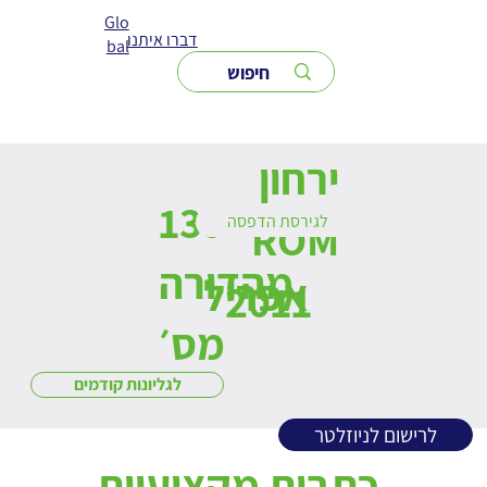
Glo
דברו איתנו
bal
ירחון
139
לגירסת הדפסה
ROM
מהדורה
אפריל
2011
מס׳
לגליונות קודמים
לרישום לניוזלטר
כתבות מקצועיות