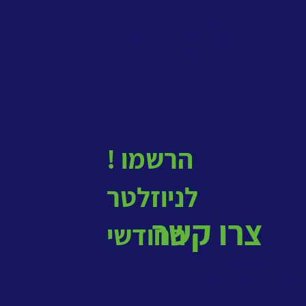
> שירותי ניהול ידע
>
מאגר הידע למתודולוגיות ניהול ידע
>
קורס ניהול ידע
! הרשמו
לניוזלטר
צרו קשר
החודשי
בטלפון: 077-5020771
במייל:
mail@kmrom.com