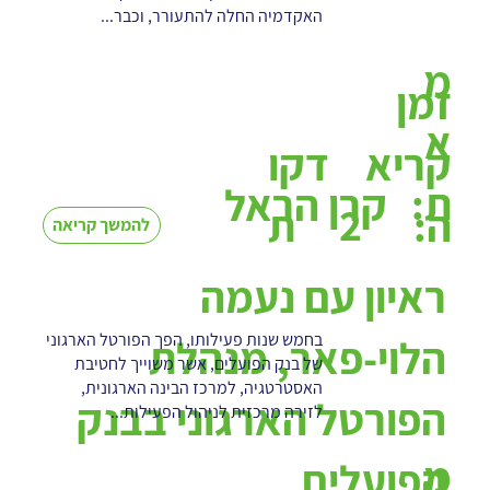
האקדמיה החלה להתעורר, וכבר...
מ
זמן
א
קריא
דקו
ת:
קרן הראל
2
ה:
ת
להמשך קריאה
ראיון עם נעמה
בחמש שנות פעילותו, הפך הפורטל הארגוני
הלוי-פאר, מנהלת
של בנק הפועלים, אשר משוייך לחטיבת
האסטרטגיה, למרכז הבינה הארגונית,
הפורטל הארגוני בבנק
לזירה מרכזית לניהול הפעילות...
מ
הפועלים