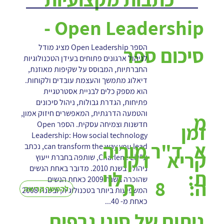
Open Leadership -
הספר Open Leadership מציג מודל
סיכום ספר
לניהול ארגונים פתוחים בעידן הטכנולוגיות
החברתיות, המבוסס על שקיפות מאוזנת,
דיאלוג מתמשך והעצמת עובדים ולקוחות.
הוא מספק כלים לבניית אסטרטגיית
פתיחות, הגדרת גבולות, ניהול סיכונים
והטמעה הדרגתית, המאפשרים חיזוק אמון,
מ
חדשנות וצמיחה עסקית. הספר Open
זמן
Leadership: How social technology
א
ד"ר מוריה
can transform the way you lead, נכתב
קריא
דקו
ע"י Charlene Li, שותפה בחברת ייעוץ
ניהולי, בשנת 2010. מדובר באחת הנשים
ת:
לוי
שהוכרה בשנת 2009 כאחת הנשים
8
ה:
ת
להמשך קריאה
המשפיעות ביותר בטכנולוגיה, ובשנת 2008
כאחת מ- 40...
ניתוח של סוגי גרפים