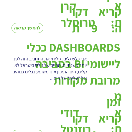
א
קרן
קריא
דקו
ת:
טרוסלר
9
ה:
ת
להמשך קריאה
DASHBOARDS ככלי
אני גולש גלים. גיליתי את התחביב הזה לפני
ליישומי BI בסביבה
יותר משנתיים. החיים של גולש בישראל לא
קלים, הים התיכון אינו משופע בגלים גבוהים
מרובת מקורות
וכל "עליה" של הים...
מ
זמן
א
דודי
קריא
דקו
ת:
רוזנטל