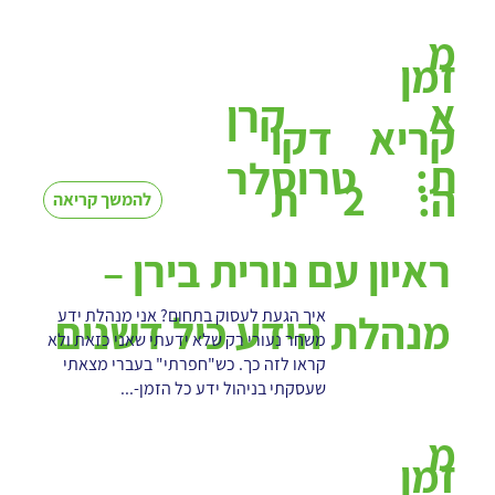
מ
זמן
א
קרן
קריא
דקו
ת:
טרוסלר
2
ה:
ת
להמשך קריאה
ראיון עם נורית בירן –
איך הגעת לעסוק בתחום? אני מנהלת ידע
מנהלת הידע כיל דשנים
משחר נעורי רק שלא ידעתי שאני כזאת ולא
קראו לזה כך. כש"חפרתי" בעברי מצאתי
שעסקתי בניהול ידע כל הזמן-...
מ
זמן