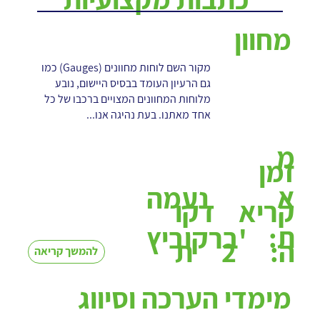
מחוון
מקור השם לוחות מחוונים (Gauges) כמו
גם הרעיון העומד בבסיס היישום, נובע
מלוחות המחוונים המצויים ברכבו של כל
אחד מאתנו. בעת נהיגה אנו...
מ
זמן
א
נעמה
קריא
דקו
ת:
ברקוביץ'
2
ה:
ת
להמשך קריאה
מימדי הערכה וסיווג