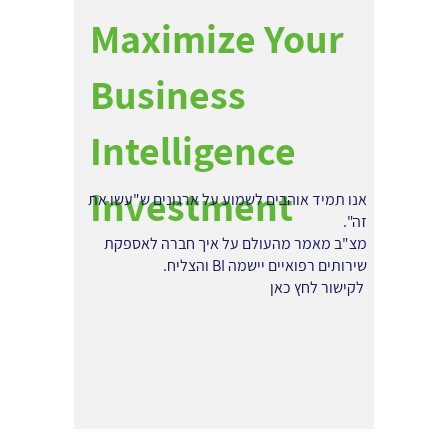
Maximize Your
Business
Intelligence
Investment
אנו תמיד אוהבים לשמוע על ארגונים ש"עשו את
זה".
מצ"ב מאמר מהעולם על איך חברה לאספקת
שירותים רפואיים יישמה BI והצליח.
לקישור לחץ כאן