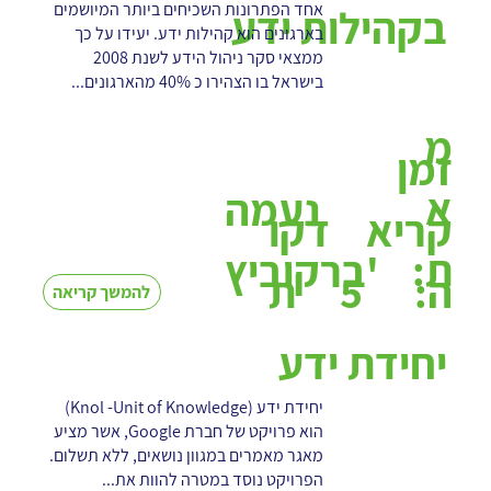
אחד הפתרונות השכיחים ביותר המיושמים
בקהילות ידע
בארגונים הוא קהילות ידע. יעידו על כך
ממצאי סקר ניהול הידע לשנת 2008
בישראל בו הצהירו כ 40% מהארגונים...
מ
זמן
א
נעמה
קריא
דקו
ת:
ברקוביץ'
5
ה:
ת
להמשך קריאה
יחידת ידע
יחידת ידע (Knol -Unit of Knowledge)
הוא פרויקט של חברת Google, אשר מציע
מאגר מאמרים במגוון נושאים, ללא תשלום.
הפרויקט נוסד במטרה להוות את...