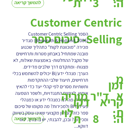
3
ה:
ת
להמשך קריאה
Customer Centric
הספר Customer Centric Selling
Selling- סיכום ספר
(Bosworth & Holland, 2006) מגדיר
מכירה “מוכוונת לקוח” כתהליך שכנוע
מובנה שמתחיל באבחון מטרות ותרחישים
של מקבל ההחלטות- באמצעות שאלות, לא
מצגות- ומתקדם דרך שלבים מדידים.
הערך: מנהלי ידע/BI יכולים להשתמש בכלי
מ
תרחישים, תיעוד שלבי ההתקדמות
זמן
ותשתיות מסרים לפי קהלי יעד כדי להאיץ
א
ד"ר מוריה
אימוץ, לצמצם התנגדויות, ולשפר הטמעה
קריא
דקו
פנימית. מה לנו כמנהלי ידע או כמנהלי
פעילות BI ולמכירות? מה מקומו של סיכום
ת:
לוי
ספר כזה בעיתון מקצועי שאינו עוסק בשיווק
8
ה:
ת
להמשך קריאה
ומכירות? ובכן, להבנתי, יש בו צורך. לאו
דווקא...