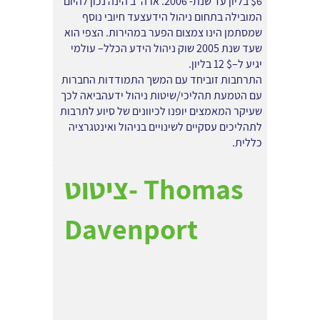
$6 בליון עד שנת- 2006. ארה"ב הינה נכון להיום
המובילה בתחום ניהול הידעצעד חיובי נוסף
שמסתמן הינו צמצום הפער במהירות. הצפי הוא
שעד שנת 2005 שוק ניהול הידע הכלל– עולמי
יגיע ל–$ 12 בליון.
התרחבות זוביחד עם המשך התמודדות החברות
עם הטמעת תהליכי/שיטות ניהול ידעהביאה לכך
שעיקר המאמצים יופנו לכיוונים של סיוע לתרבות
לתהליכים עסקיים לשינויים בניהול ואינטגרציה
כללית.
ציטוט- Thomas
Davenport