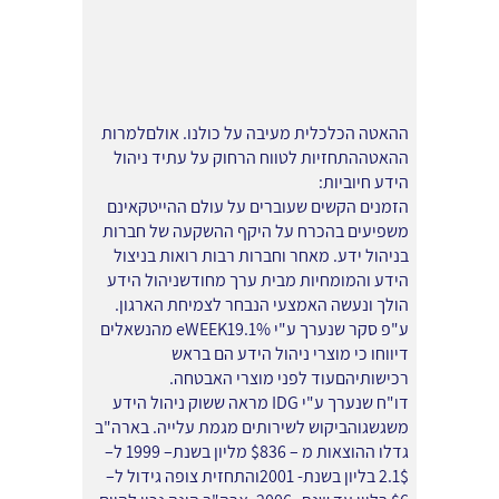
ההאטה הכלכלית מעיבה על כולנו. אולםלמרות
ההאטההתחזיות לטווח הרחוק על עתיד ניהול
הידע חיוביות:
הזמנים הקשים שעוברים על עולם ההייטקאינם
משפיעים בהכרח על היקף ההשקעה של חברות
בניהול ידע. מאחר וחברות רבות רואות בניצול
הידע והמומחיות מבית ערך מחודשניהול הידע
הולך ונעשה האמצעי הנבחר לצמיחת הארגון.
ע"פ סקר שנערך ע"י eWEEK19.1% מהנשאלים
דיווחו כי מוצרי ניהול הידע הם בראש
רכישותיהםעוד לפני מוצרי האבטחה.
דו"ח שנערך ע"י IDG מראה ששוק ניהול הידע
משגשגוהביקוש לשירותים מגמת עלייה. בארה"ב
גדלו ההוצאות מ – $836 מליון בשנת– 1999 ל–
2.1$ בליון בשנת- 2001והתחזית צופה גידול ל–