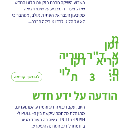
השבוע השיקה חברת בזק את הלוגו החדש
שלה. צעד זה מצביע על שינוי ויציאה
מקיבעון העבר אל העתיד. אולם, מסתבר כי
לא על הלוגו לבדו מובילה חברת...
מ
זמן
א
ד"ר מוריה
קריא
דקו
ת:
לוי
3
ה:
ת
להמשך קריאה
הודעה על ידע חדש
היום, עקב ריבוי הידע והמידע המתועדים,
מתנהלת מלחמה עיקשת בין ה- PULL ל-
PUSH: ו PULL - גישה בה העובד מגיע
ביוזמתו לידע. חסרונה העיקרי:...