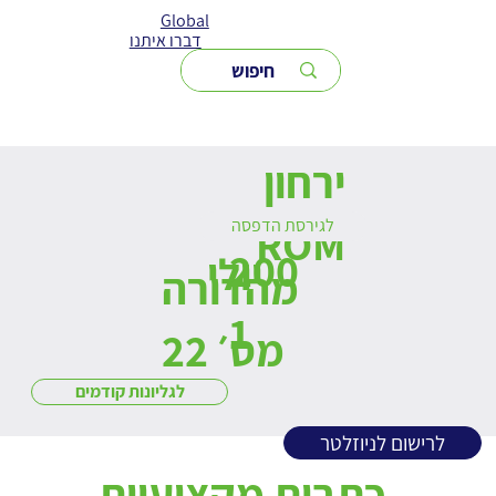
Global
דברו איתנו
ירחון
לגירסת הדפסה
ROM
200
יולי
מהדורה
1
מס׳ 22
לגליונות קודמים
לרישום לניוזלטר
כתבות מקצועיות