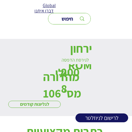
Global
דברו איתנו
ירחון
לגירסת הדפסה
ROM
200
יולי
מהדורה
8
מס׳ 106
לגליונות קודמים
לרישום לניוזלטר
כתבות מקצועיות