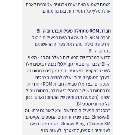
נשמח לשמוע האם ישנם ארגונים שמוכנים לארח
או להמליץ על התארחות בארגון מסוים.
חברת ROM מתחילה פעילות בתחום ה- BI
חברת ROM, הידועה עד היום בפעילות ניהול
הידע שהובילה, עושה את צעדיה הראשונים
בתחום ה- BI.
הדגש המרכזי של הפעילות בשלב זה הנו- מיצוי
ה- BI שכבר קיים בארגון. ROM נכנסת בימים אלו
לשני פרויקטים ראשונים, המתמקדים בתחום זה
ובערך המוסף הייחודי שלה להבנת הצרכים
העסקיים. בצד אלו מביאה חברת ROM ייחודיות
גם בתחום השילוב בתהליכי עבודה, בתחום ניהול
השינוי (הטמעה תרבותית של התחום) וארגון נכון
של מחווני ומסכי BI.
במסגרת הפעילות החדשה יוצא לאור גם ירחון זה
2know-BI, בצד שני העיתונים הנוספים הקיימים
2know-KM ו- 2know-Blog. נשמח אם תציעו
לעמיתים נוספים, להצטרף ולעשות מנוי