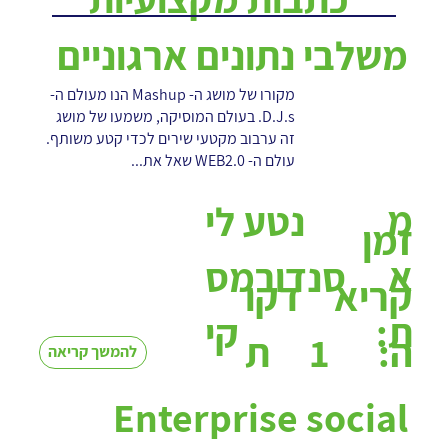
משלבי נתונים ארגוניים
מקורו של מושג ה- Mashup הנו מעולם ה-
D.J.s. בעולם המוסיקה, משמעו של מושג
זה ערבוב מקטעי שירים לכדי קטע משותף.
עולם ה- WEB2.0 שאל את...
מ
נטע לי
זמן
א
סנדורמס
קריא
דקו
ת:
קי
1
ה:
ת
להמשך קריאה
Enterprise social