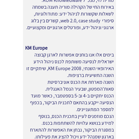
מוריה לוי, מנכ"ל ROM Knowledware.
באירוח החי של הקהילה מוריה תענה בשמחה
לשאלות שקשורות לניהול ידע: מתודולוגיות,
סיפורי web 2.0, case study, קשרים בין בלוג
ארגוני וניהול ידע, ופורטלים ארגוניים ומקצועיים.
KM Europe
בימים אלו אנו בוחנים אפשרות לארגן קבוצה
ישראלית לנסיעה משותפת לכנס ניהול הידע
האירופאי השנתי,
KM Europe
2008, שיתקיים זו
השנה התשיעית ברציפות.
השנה מארחת את הכנס אוניברסיטת
סאות'המפטון, שבעיר הנמל האנגלית.
הכנס יתקיים ב-4 וב-5 בספטמבר, כאשר מועד
הנסיעה ייקבע בהתאם לתכנית הביקור, בכפוף
למספר המתעניינים.
הנכם מוזמנים לעיין
בתכנית הכנס
, בנוסף
למידע בנושא
עלויות
להשתתפות בכנס.
במסגרת הביקור, נבחן את האפשרות להתארח
בארגון שמנהל ידע ויכול להציג את פעילותו.