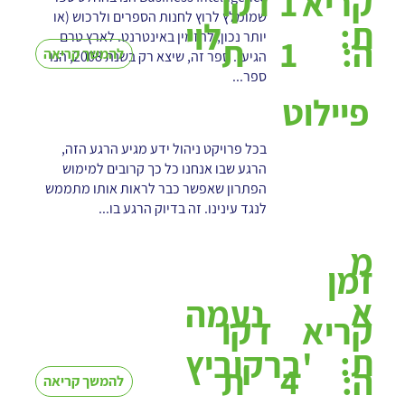
1
קריא
דקו
שמומלץ לרוץ לחנות הספרים ולרכוש (או
ת:
לוי
יותר נכון, להזמין באינטרנט. לארץ טרם
1
ה:
ת
להמשך קריאה
הגיע). ספר זה, שיצא רק בשנת 2008, הנו
ספר...
פיילוט
בכל פרויקט ניהול ידע מגיע הרגע הזה,
הרגע שבו אנחנו כל כך קרובים למימוש
הפתרון שאפשר כבר לראות אותו מתממש
לנגד עינינו. זה בדיוק הרגע בו...
מ
זמן
א
נעמה
קריא
דקו
ת:
ברקוביץ'
4
ה:
ת
להמשך קריאה