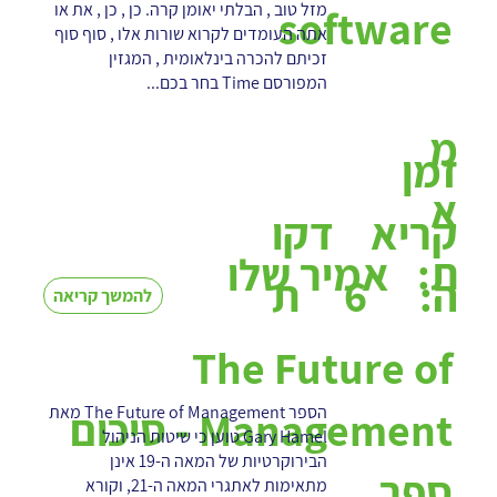
מזל טוב , הבלתי יאומן קרה. כן , כן , את או
software
אתה העומדים לקרוא שורות אלו , סוף סוף
זכיתם להכרה בינלאומית , המגזין
המפורסם Time בחר בכם...
מ
זמן
א
קריא
דקו
ת:
אמיר שלו
6
ה:
ת
להמשך קריאה
The Future of
הספר The Future of Management מאת
Management - סיכום
Gary Hamel טוען כי שיטות הניהול
הבירוקרטיות של המאה ה-19 אינן
ספר
מתאימות לאתגרי המאה ה-21, וקורא