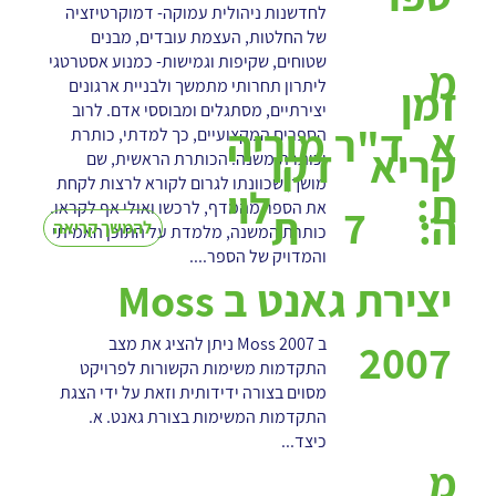
לחדשנות ניהולית עמוקה- דמוקרטיזציה
של החלטות, העצמת עובדים, מבנים
שטוחים, שקיפות וגמישות- כמנוע אסטרטגי
מ
ליתרון תחרותי מתמשך ולבניית ארגונים
זמן
יצירתיים, מסתגלים ומבוססי אדם. לרוב
א
ד"ר מוריה
הספרים המקצועיים, כך למדתי, כותרת
קריא
דקו
וכותרת משנה. הכותרת הראשית, שם
מושך, שכוונתו לגרום לקורא לרצות לקחת
ת:
לוי
את הספר מהמדף, לרכשו ואולי אף לקראו.
7
ה:
ת
להמשך קריאה
כותרת המשנה, מלמדת על התוכן האמיתי
והמדויק של הספר....
יצירת גאנט ב Moss
ב Moss 2007 ניתן להציג את מצב
2007
התקדמות משימות הקשורות לפרויקט
מסוים בצורה ידידותית וזאת על ידי הצגת
התקדמות המשימות בצורת גאנט. א.
כיצד...
מ