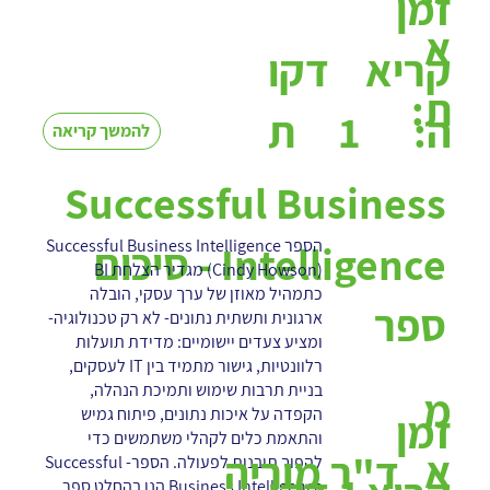
זמן
א
קריא
דקו
ת:
1
ה:
ת
להמשך קריאה
Successful Business
הספר Successful Business Intelligence
Intelligence - סיכום
(Cindy Howson) מגדיר הצלחת BI
כתמהיל מאוזן של ערך עסקי, הובלה
ספר
ארגונית ותשתית נתונים- לא רק טכנולוגיה-
ומציע צעדים יישומיים: מדידת תועלות
רלוונטיות, גישור מתמיד בין IT לעסקים,
בניית תרבות שימוש ותמיכת הנהלה,
מ
הקפדה על איכות נתונים, פיתוח גמיש
זמן
והתאמת כלים לקהלי משתמשים כדי
א
ד"ר מוריה
להפוך תובנות לפעולה. הספר- Successful
Business Intelligence הנו בהחלט ספר