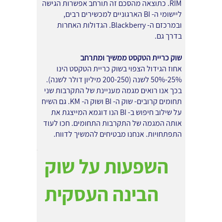
RIM. כתוצאה מהסכם זה תורחב אפשרות הגישה
ליישומי ה- BI הארגוניים למכשירים רבים,
ובמרכזם ה- Blackberry. הגדולות האחרות
בדרך גם.
שוק כריית הטקסט ממשיך ומתרחב
אחוז הגידול הצפוי בשוק כריית הטקסט הינו
25%-50% לשנה (200-250 מיליון דולר לשנה).
בכך אנו רואים מגמה מעניינת של התקרבות שני
תחומים קרובים- שוק ה- BI ושוק ה- KM. גם השיח
על שילוב חיפוש ב- BI הנו דוגמא המייצגת את
אותה המגמה של התקרבות התחומים. חכו לעוד
התפתחויות. אנחנו מבטיחים להמשיך לדווח.
השפעות על שוק
הבינה העסקית