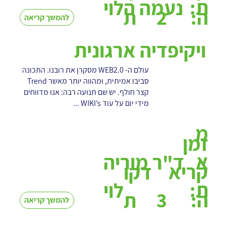
ת:
נעמה הלוי
2
ה:
ת
להמשך קריאה
ויקיפדיה ארגונית
עולם ה- WEB2.0 מסקרן את רובנו. התכונה
סביבו אמיתית, ומהווה יותר מאשר Trend
קצר חולף. יש שם תנועה רבה: אנו מדווחים
מידי יום על עוד WIKI’s ...
מ
זמן
א
ד"ר מוריה
קריא
דקו
ת:
לוי
3
ה:
ת
להמשך קריאה