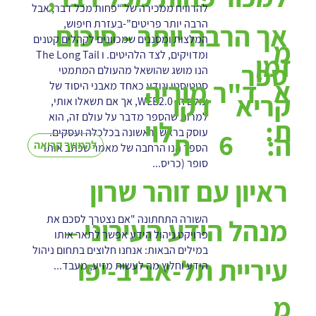
להרוויח ממכירה של “פחות מכל דבר, אבל
הרבה יותר פריטים”-בעזרת חיפוש,
אך הרבה יותר - סיכום
המלצות ומסננים שמכוונים לקהלים קטנים
מ
ומדויקים, לצד הלהיטים. ו The Long Tail
זמן
ספר
הנו מושג שהושאל מהעולם המתמטי
א
ד"ר מוריה
סטטיסטי ונודע כאחד מאבני היסוד של
קריא
דקו
עולם ה- WEB2.0, אך אם תשאלו אותי,
למרות שהספר מדבר על עולם זה, הוא
ת:
לוי
עוסק בראש וראשונה בכלכלה ועסקים.
6
ה:
ת
להמשך קריאה
הספר הנו הרחבה של מאמר שכתב אותו
סופר (כריס...
ראיון עם זוהר שרון
השורה התחתונה ‏"אם נצטרך לסכם את
מנהל הידע העירוני –
פרויקט ניהול הידע אפשר לתאר אותו
במילים הבאות: אנחנו חלוצים בתחום ניהול
עיריית תל-אביב-יפו
הידע ‏וחלוץ מה לעשות מזיע, מעבד...
מ