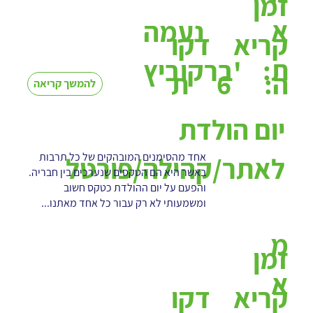
זמן
א
נעמה
קריא
דקו
ת:
ברקוביץ'
6
ה:
ת
להמשך קריאה
יום הולדת
אחד מהסימנים המובהקים של כל תרבות
לאתר/קהילה/פורטל
באשר היא הם הטקסים שנערכים בין חבריה.
והפעם על יום ההולדת כטקס חשוב
ומשמעותי לא רק עבור כל אחד מאתנו...
מ
זמן
א
קריא
דקו