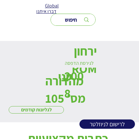
Global
דברו איתנו
ירחון
לגירסת הדפסה
ROM
200
יוני
מהדורה
8
מס׳ 105
לגליונות קודמים
לרישום לניוזלטר
כתבות מקצועיות