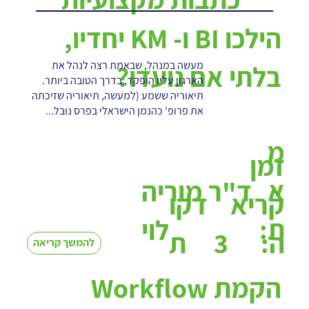
הילכו BI ו- KM יחדיו,
מעשה במנהל, שבאמת רצה לנהל את
בלתי אם נועדו?
הארגון עליו הופקד, בדרך הטובה ביותר.
תיאוריה ששמע (למעשה, תיאוריה שזיכתה
את פרופ' כהנמן הישראלי בפרס נובל...
מ
זמן
א
ד"ר מוריה
קריא
דקו
ת:
לוי
3
ה:
ת
להמשך קריאה
הקמת Workflow