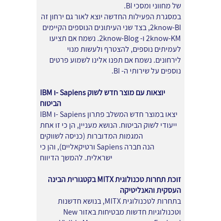
של מחווני ומסכי BI.
במסגרת הפעילות החדשה יוצא לאור גם ירחון זה
2know-BI, בצד שני העיתונים הנוספים הקיימים
2know-KM ו- 2know-Blog. נשמח אם תציעו
לעמיתים נוספים, להצטרף ולעשות מנוי
לירחונים. נשמח אם תפנו אלינו לשמוע פרטים
נוספים על שירותי ה- BI.
IBM ו- Sapiens יוצאות עם מוצר חדש לשוק
הביטוח
IBM ו- Sapiens יצאו במוצר חדש המשלב פתרון
ייעודי לשוק הביטוח. הנושא מעניין, הן כי זו אחת
המגמות המדוברות (כניסה לשווקים
ורטיקאליים), והן כי Sapiens הנה חברה
ישראלית.
להמשך הדיווח
זוכת תחרות טכנולוגית MITX בקטגורית הבינה
העסקית והאנליטיקה
בתחרות לטכנולוגית MITX, בנושא חדשנות
וטכנולוגיות חדשות מבטיחות באזור New