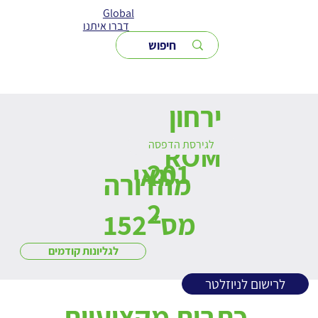
Global
דברו איתנו
ירחון
לגירסת הדפסה
ROM
201
מאי
מהדורה
2
מס׳ 152
לגליונות קודמים
לרישום לניוזלטר
כתבות מקצועיות