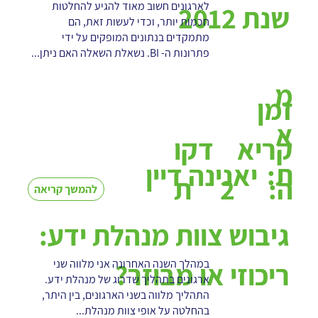
לארגונים חשוב מאוד להגיע להחלטות
שנת 2012
חכמות יותר, וכדי לעשות זאת, הם
מתמקדים בנתונים המופקים על ידי
פתרונות ה- BI. נשאלת השאלה האם ניתן...
מ
זמן
א
קריא
דקו
ת:
יאנינה דיין
2
ה:
ת
להמשך קריאה
גיבוש צוות מנהלת ידע:
במהלך השנה האחרונה אני מלווה שני
ריכוזי או מבוזר?
ארגונים בתהליך שדרוג של מנהלת ידע.
התהליך מלווה בשני הארגונים, בין היתר,
בהחלטה על אופי צוות מנהלת...