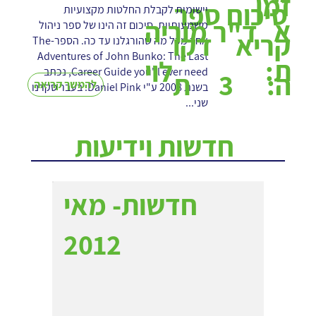
זמן
סיכום ספר
יישומית לקבלת החלטות מקצועיות
א
ד"ר מוריה
משמעותיות. סיכום זה הינו של ספר ניהול
קריא
דקו
אחר מכל מה שהורגלנו עד כה. הספר-The
Adventures of John Bunko: The Last
ת:
לוי
Career Guide you'll ever need, נכתב
3
ה:
ת
להמשך קריאה
בשנת 2008 ע"י Daniel Pink. בעבר סקרנו
שני...
חדשות וידיעות
חדשות- מאי
2012