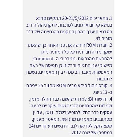
1. בתאריכים 20-21/5/2012 תתקיים סדנא
בנושא קידום ארגונים למוכנות לתקן ניהול הידע.
הסדנא תיערך במכון התקנים בהנחייתה של ד"ר
מוריה לוי.
2. חברת ROM חידשה את פני האתר כך שהאתר
ישקף מדיה חברתית על כל רמותיו. ניתן
להתרשם מהנראות, ממרכיבי ה- Comment,
מיישומי ענן התגיות והבלוג וכן תפיסה של רשת
המאפשרת מעבר רב ממדי בין המאמרים. נשמח
לתגובות
3. קורס ניהול הידע מבית ROM מחזור 25 ייפתח
ב- 13 ביוני.
4. חדשות BI: למרות שהשנה כבר החלה מזמן,
ולמרות שהתחזיות לגבי דגשים עיקריים לבינה
עסקית כבר החלו להופיע בשלהי 2011, עדיין
מסתובבים מאמרים מהנושא. המאמר מעניין,
ממצה וקל לקריאה לגבי הדגשים העיקריים (14
במספר) של שנת 2012.