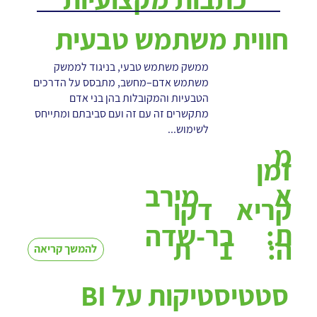
חווית משתמש טבעית
ממשק משתמש טבעי, בניגוד לממשק
משתמש אדם–מחשב, מתבסס על הדרכים
הטבעיות והמקובלות בהן בני אדם
מתקשרים זה עם זה ועם סביבתם ומתייחס
לשימוש...
מ
זמן
א
מירב
קריא
דקו
ת:
בר-שדה
1
ה:
ת
להמשך קריאה
סטטיסטיקות על BI