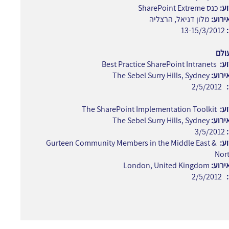
ע:
כנס SharePoint Extreme
ירוע:
מלון דניאל, הרצליה
:
13-15/3/2012
ולם
ע:
Best Practice SharePoint Intranets
ירוע:
The Sebel Surry Hills, Sydney
2/5/2012
ע:
The SharePoint Implementation Toolkit
ירוע:
The Sebel Surry Hills, Sydney
3/5/2012
ע:
Gurteen Community Members in the Middle East &
Nort
ירוע:
London, United Kingdom
2/5/2012