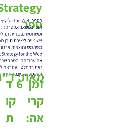
ספר
תוכן כמשאב אסטרטגי: מ
ומשתמשים, בניית תהליכ
יישומיים ליצירת תוכן מ
משתמש ותוצאות ארגוני
זאת בהחלט, ועם זאת לא
מאת:
ד"ר 
הטקסטים כיום. יותר ויות
6
ד
זמן
קו
קרי
ת
אה: