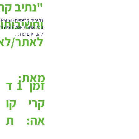
וחשיבותו
בכל אתר / אפליקציה (ר
להגדירם עוד...
לאתר/לא
מאת:
1
ד
זמן
קו
קרי
ת
אה: