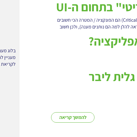
"נתיב קריטי" בתחום ה-UI
נתיבים קריטיים (Critical Paths) הם הפונקציה / המטרה הכי חשובים
אה להלן למה הם נותנים מענה), ולכן חשוב
פליקציה?
בלוג מעני
מעניין לה
לקריאת ה
גלית ליבר
להמשך קריאה