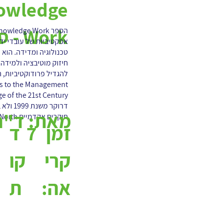
nowledge
Work - סיכום ספר
אפקטיביות של עובדי יד
טכנולוגיה ומדידה. הוא 
חיזוק מוטיבציה ולמידה,
להגדיל פרודוקטיביות, 
rs to the Management
מאת:
ד"ר 
חוקרים אקדמיים Klaus North מגרמניה ו Stefan...
7
ד
זמן
קו
קרי
ת
אה: