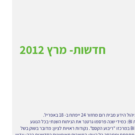
חדשות- מרץ 2012
2. חדשות BI: כמידי שנה פרסמו גרטנר את הניתוח השנתי בכל הנוגע
לתוכנות BI במרכזו "ריבוע הקסם". נקודות ראויות לציון: מדובר בשוק בשל
מתפתח ומתרחב כל העת; המוצרים מאופיינים בחדשנות רבה; עדיין