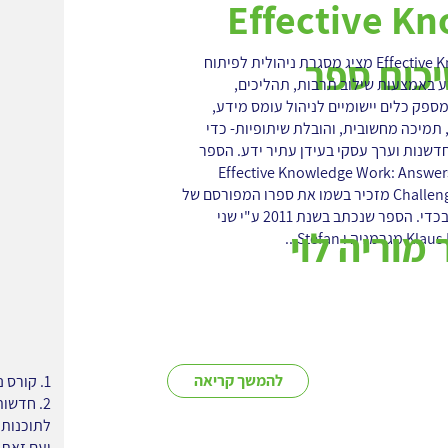
Effective K
הספר Effective Knowledge Work מציג מסגרת ניהולית לפיתוח
ע באמצעות שילוב תרבות, תהליכים,
מספק כלים יישומיים לניהול עומס מידע,
 תמיכה מחשובית, והובלת שיתופיות- כדי
חדשנות וערך עסקי בעידן עתיר ידע. הספר
Effective Knowledge Work: Answe
Challenge of the 21st Century מזכיר בשמו את ספרו המפורסם של
דרוקר משנת 1999 ולא בכדי. הספר שנכתב בשנת 2011 ע"י שני
מוריה לוי
להמשך קריאה
1. קורס ניהול הידע מבית רום מחזור 24 ייפתח ב- 18 באפריל.
ועם זאת 