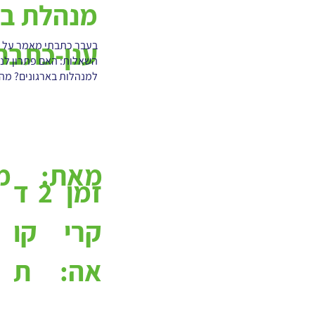
מנהלת בט
ענן-כתבת
בעבר כתבתי מאמר על בי
השאלות: האם פתרון לניה
למנהלות בארגונים? מה.
מאת:
מ
2
ד
זמן
קו
קרי
ת
אה: