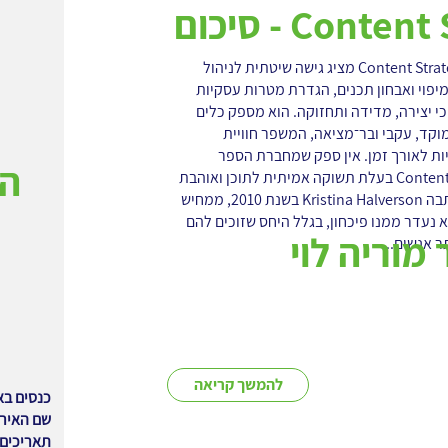
Content Strategy - סיכום
הספר Content Strategy for the Web מציג גישה שיטתית לניהול
יפוי ואבחון תכנים, הגדרת מטרות עסקיות
י יצירה, מדידה ותחזוקה. הוא מספק כלים
מוקד, עקבי ובר־מציאה, המשפר חוויית
ות לאורך זמן. אין ספק שמחברת הספר
המ
Content Strategy for the Web בעלת תשוקה אמיתית לתוכן ואוהבת
את עבודתה. הספר שכתבה Kristina Halverson בשנת 2010, ממחיש
 נעדר ממנו פיכחון, בגלל היחס שזוכים להם
מוריה לוי
ר אנשים...
להמשך קריאה
כנסים בא
שם האירו
תאריכים: