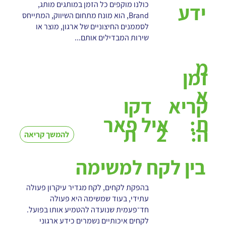
כולנו מוקפים כל הזמן במותגים מותג,
ידע
Brand, הוא מונח מתחום השיווק, המתייחס
לסממנים החיצוניים של ארגון, מוצר או
שירות המבדילים אותם...
מ
זמן
א
קריא
דקו
ת:
איל פאר
2
ה:
ת
להמשך קריאה
בין לקח למשימה
בהפקת לקחים, לקח מגדיר עיקרון פעולה
עתידי, בעוד שמשימה היא פעולה
חד־פעמית שנועדה להטמיע אותו בפועל.
לקחים איכותיים נשמרים כידע ארגוני