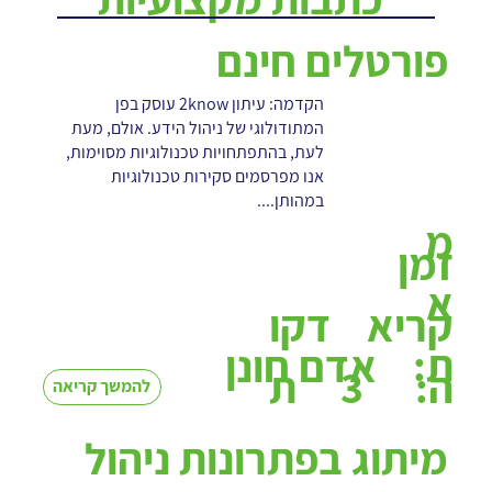
פורטלים חינם
הקדמה: עיתון 2know עוסק בפן
המתודולוגי של ניהול הידע. אולם, מעת
לעת, בהתפתחויות טכנולוגיות מסוימות,
אנו מפרסמים סקירות טכנולוגיות
במהותן....
מ
זמן
א
קריא
דקו
ת:
אדם חונן
3
ה:
ת
להמשך קריאה
מיתוג בפתרונות ניהול