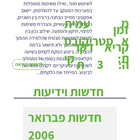
לשימוש חוזר, ואילו משימות מטופלות
במערכות המעקב עד להשלמתן. יישום
אפקטיבי מחייב הבחנה ברורה בין השניים,
מ
עמית
ניסוח לקחים מעשיים, והגדרת משימות
זמן
למיצוי, תיקון והטמעה. שילוב נכון בין
א
סטריקובס
לקחים למשימות מבטיח שהלמידה תהפוך
קריא
דקו
לשיפור מתמשך ולא תישאר ברמת
ההצהרה. ביצוע הפקת לקחים בשיטה
ת:
קי
הקלאסית מתרגמת בסופו של התהליך
3
ה:
ת
להמשך קריאה
לשני תוצרים עיקריים: לקחים ומשימות
לביצוע. המייחד את הלקחים...
חדשות וידיעות
חדשות פברואר
2006