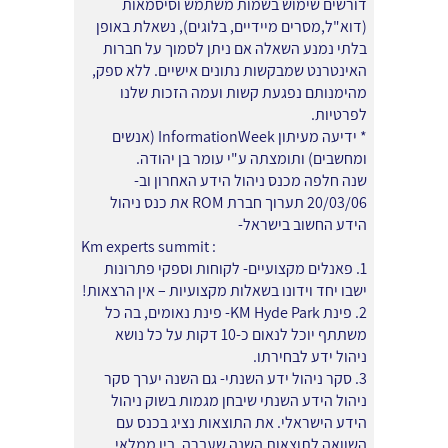
דורשים שימוש בשמות משתמש וסיסמאות
(דוא"ל,מסרים מיידיים, בלוגים), נשאלת באופן
בלתי נמנע השאלה אם ניתן לסמוך על חברות
האינטרנט שמבקשות נתונים אישיים. ללא ספק,
מהימנותם נפגעת קשות ועמה הזכות שלנו
לפרטיות.
* ידיעה מעיתון InformationWeek (אנשים
ומחשבים) ותומצתה ע"י עומר בן יהודה.
שנה חלפה מכנס ניהול הידע האחרון וב-
20/03/06 תערוך חברת ROM את כנס ניהול
הידע החשוב בישראל-
Km experts summit :
1. פאנלים מקצועיים- לקוחות וספקי פתרונות
ישבו יחד וידונו בשאלות מקצועיות – אין הרצאות!
2. פינת KM Hyde Park- פינת נאומים, בה כל
משתתף יוכל לנאום כ-10 דקות על כל נושא
ניהול ידע לבחירתו.
3. סקר ניהול ידע השנתי- גם השנה יערך סקר
ניהול הידע השנתי שיבחן מגמות בשוק ניהול
הידע הישראלי. את התוצאות נציג בכנס עם
השוואה לתוצאות השנה שעברה. בין ממלאי