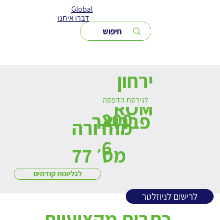
Global
דברו איתנו
ירחון
לגירסת הדפסה
ROM
200
פברואר
מהדורה
6
מס׳ 77
לגליונות קודמים
לרישום לניוזלטר
כתבות מקצועיות