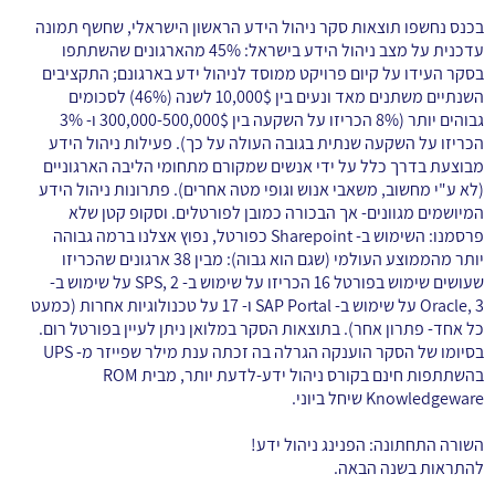
בכנס נחשפו תוצאות סקר ניהול הידע הראשון הישראלי, שחשף תמונה
עדכנית על מצב ניהול הידע בישראל: 45% מהארגונים שהשתתפו
בסקר העידו על קיום פרויקט ממוסד לניהול ידע בארגונם; התקציבים
השנתיים משתנים מאד ונעים בין 10,000$ לשנה (46%) לסכומים
גבוהים יותר (8% הכריזו על השקעה בין 300,000-500,000$ ו- 3%
הכריזו על השקעה שנתית בגובה העולה על כך). פעילות ניהול הידע
מבוצעת בדרך כלל על ידי אנשים שמקורם מתחומי הליבה הארגוניים
(לא ע"י מחשוב, משאבי אנוש וגופי מטה אחרים). פתרונות ניהול הידע
המיושמים מגוונים- אך הבכורה כמובן לפורטלים. וסקופ קטן שלא
פרסמנו: השימוש ב- Sharepoint כפורטל, נפוץ אצלנו ברמה גבוהה
יותר מהממוצע העולמי (שגם הוא גבוה): מבין 38 ארגונים שהכריזו
שעושים שימוש בפורטל 16 הכריזו על שימוש ב- SPS, 2 על שימוש ב-
Oracle, 3 על שימוש ב- SAP Portal ו- 17 על טכנולוגיות אחרות (כמעט
כל אחד- פתרון אחר). בתוצאות הסקר במלואן ניתן לעיין בפורטל רום.
בסיומו של הסקר הוענקה הגרלה בה זכתה ענת מילר שפייזר מ- UPS
בהשתתפות חינם בקורס ניהול ידע-לדעת יותר, מבית ROM
Knowledgeware שיחל ביוני.
השורה התחתונה: הפנינג ניהול ידע!
להתראות בשנה הבאה.