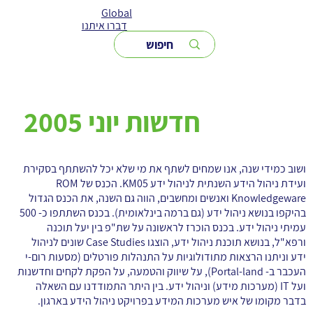
Global
דברו איתנו
חדשות יוני 2005
ושוב כמידי שנה, אנו שמחים לשתף את מי שלא יכל להשתתף בסקירת
ועידת ניהול הידע השנתית לניהול ידע KM05. הכנס של ROM
Knowledgeware ואנשים ומחשבים, הווה גם השנה, את הכנס הגדול
בהיקפו בנושא ניהול ידע (גם ברמה בינלאומית). בכנס השתתפו כ- 500
עמיתי ניהול ידע. בכנס הוכרז לראשונה על שת"פ בין יעל תוכנה
ורפא"ל, בנושא תוכנת ניהול ידע, הוצגו Case Studies שונים לניהול
ידע וניתנו הרצאות מתודולוגיות על התנהלות פורטלים (מסעות רום-י
העכבר ב- Portal-land), על שיווק והטמעה, על הפקת לקחים וחדשנות
ועל IT (מערכות מידע) וניהול ידע. בין היתר התמודדנו עם השאלה
בדבר מקומו של איש מערכות המידע בפרויקט ניהול הידע בארגון.