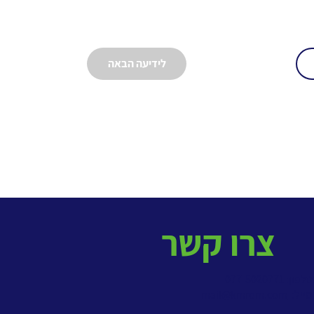
לידיעה הבאה
צרו קשר
פון: 077-5020771
מייל:
mail@kmrom.com