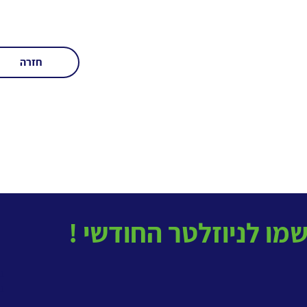
חזרה
בטל
ב