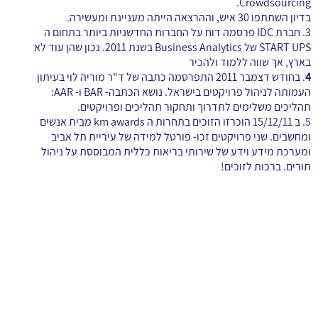
Crowdsourcing.
בדיון השתתפו 30 איש, וההרצאה הייתה מעניינת ומעשירה.
3. חברת IDC פרסמה דוח על החברות החדשניות ביותר בתחום ה
START UPS של Business Analytics בשנת 2011. נכון שהן עוד לא
בארץ, אך שווה ללמוד ולהכיר
4
. בחודש דצמבר 2011 התפרסמה כתבה של ד"ר מוריה לוי בעיתון
העמותה לניהול פרויקטים בישראל. נושא הכתבה- BAR ו- AAR:
תהליכים משלימים לתדרוך ותחקור תהליכים ופרויקטים.
5. ב 15/12/11 הוכרזו הזוכים בתחרות ה km awards מבית אנשים
ומחשבים. שני פרויקטים זכו- פורטל למידה של עיריית תל אביב
ומערכת מידע וידע של שירותי בריאות כללית המבוססת על ניהול
תורים. ברכות לזוכים!