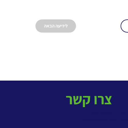
לידיעה הבאה
צרו קשר
פון: 077-5020771
מייל:
mail@kmrom.com