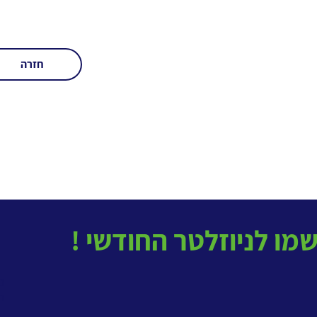
חזרה
בטל
ב