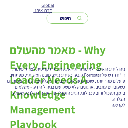
Global
דברו איתנו
מאמר מהעולם - Why
Every Engineering
ניהול ידע הוא כבר לא מותרות – אלא תשתית קריטית לצוותי פיתוח.
דו"ח חדש של Forrester קובע: כשידע נגיש, מובנה ומשותף, מפתחים
Leader Needs A
פועלים מהר יותר, שומרים על איכות גבוהה ומצליחים לשמר רציפות גם
כשעובדים עוזבים. ארגונים שלא משקיעים בניהול הידע – משלמים
Knowledge
בזמן, תסכול וחוב טכנולוגי. הגיע הזמן להפוך את הידע לנכס שמאיץ
הצלחה.
Management
לקריאה
Playbook